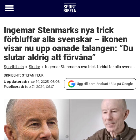
Toggle
menu
Ingemar Stenmarks nya trick
förbluffar alla svenskar – ikonen
visar nu upp oanade talangen: ”Du
slutar aldrig att förvåna”
Sportbibeln
»
Skidor
»
Ingemar Stenmarks nya trick förbluffar alla svenskar – ikonen visar nu upp oanade talangen: "Du slutar aldrig att förvåna"
SKRIBENT: STEFAN FEUK
Uppdaterad:
mar 14, 2025, 08:08
Lägg till som önskad källa på Google
Publicerad:
feb 21, 2024, 06:01