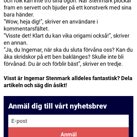
och folk kan inte tro sina ögon. När Stenmark plockar
fram en servett och bjuder på ett konstverk med sina
bara händer.
”Wow, heja dig!”, skriver en användare i
kommentarsfältet.
”Visste det! Klart du kan vika origami också!”, skriver
en annan.
”Ja, du Ingemar, när ska du sluta förvåna oss? Kan du
åka skridskor på ett ben baklänges? Skulle inte bli
förvånad. Du är och förblir bäst”, skriver en tredje.
Visst är Ingemar Stenmark alldeles fantastisk? Dela
artikeln och säg din åsikt!
Anmäl dig till vårt nyhetsbrev
E-post
Anmäl