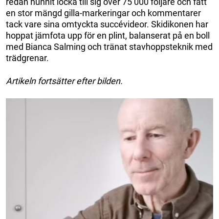
redan hunnit locka till sig över 75 000 följare och fått
en stor mängd gilla-markeringar och kommentarer
tack vare sina omtyckta succévideor. Skidikonen har
hoppat jämfota upp för en plint, balanserat på en boll
med Bianca Salming och tränat stavhoppsteknik med
trädgrenar.
Artikeln fortsätter efter bilden.