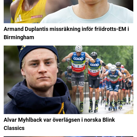
Armand Duplantis missräkning inför friidrotts-EM i
Birmingham
Alvar Myhlback var överlägsen i norska Blink
Classics