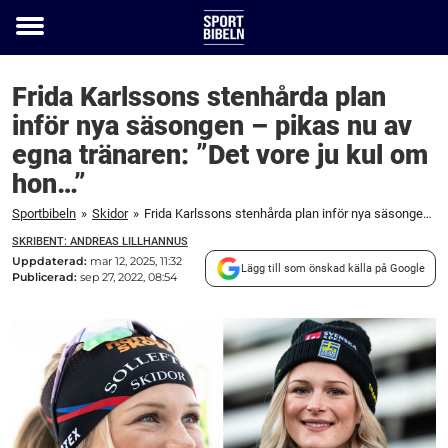
Toggle
menu
Frida Karlssons stenhårda plan
inför nya säsongen – pikas nu av
egna tränaren: ”Det vore ju kul om
hon…”
Sportbibeln
»
Skidor
»
Frida Karlssons stenhårda plan inför nya säsongen – pikas nu av egna tränaren: ”Det vore ju kul om hon...”
SKRIBENT: ANDREAS LILLHANNUS
Uppdaterad:
mar 12, 2025, 11:32
Lägg till som önskad källa på Google
Publicerad:
sep 27, 2022, 08:54