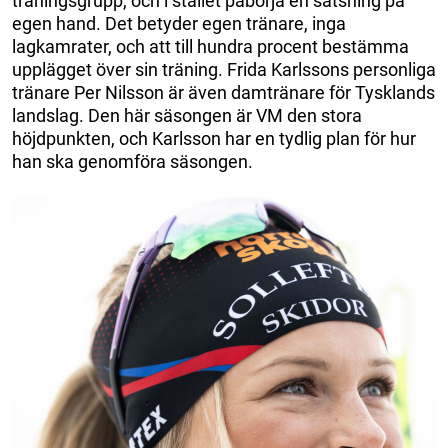
träningsgrupp, och i stället påbörja en satsning på
egen hand. Det betyder egen tränare, inga
lagkamrater, och att till hundra procent bestämma
upplägget över sin träning. Frida Karlssons personliga
tränare Per Nilsson är även damtränare för Tysklands
landslag. Den här säsongen är VM den stora
höjdpunkten, och Karlsson har en tydlig plan för hur
han ska genomföra säsongen.