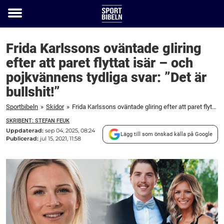
Toggle
menu
Frida Karlssons oväntade gliring
efter att paret flyttat isär – och
pojkvännens tydliga svar: ”Det är
bullshit!”
Sportbibeln
»
Skidor
»
Frida Karlssons oväntade gliring efter att paret flyttat isär – och pojkvännens tydliga svar: "Det är bullshit!"
SKRIBENT: STEFAN FEUK
Uppdaterad:
sep 04, 2025, 08:24
Lägg till som önskad källa på Google
Publicerad:
jul 15, 2021, 11:58