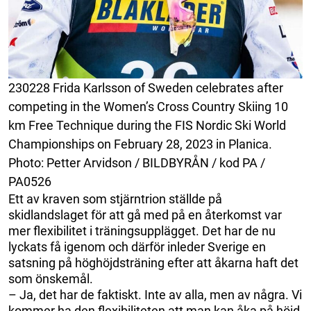
230228 Frida Karlsson of Sweden celebrates after
competing in the Women’s Cross Country Skiing 10
km Free Technique during the FIS Nordic Ski World
Championships on February 28, 2023 in Planica.
Photo: Petter Arvidson / BILDBYRÅN / kod PA /
PA0526
Ett av kraven som stjärntrion ställde på
skidlandslaget för att gå med på en återkomst var
mer flexibilitet i träningsupplägget. Det har de nu
lyckats få igenom och därför inleder Sverige en
satsning på höghöjdsträning efter att åkarna haft det
som önskemål.
– Ja, det har de faktiskt. Inte av alla, men av några. Vi
kommer ha den flexibiliteten att man kan åka på höjd,