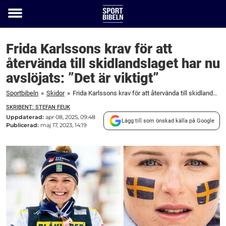
Toggle
menu
Frida Karlssons krav för att
återvända till skidlandslaget har nu
avslöjats: ”Det är viktigt”
Sportbibeln
»
Skidor
»
Frida Karlssons krav för att återvända till skidlandslaget har nu avslöjats: "Det är viktigt"
SKRIBENT: STEFAN FEUK
Uppdaterad:
apr 08, 2025, 09:48
Lägg till som önskad källa på Google
Publicerad:
maj 17, 2023, 14:19