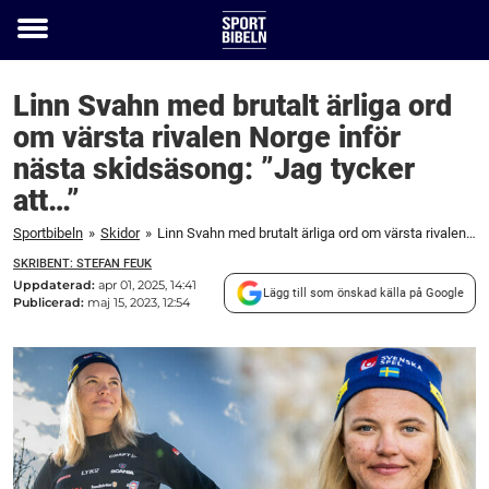
Toggle
menu
Linn Svahn med brutalt ärliga ord
om värsta rivalen Norge inför
nästa skidsäsong: ”Jag tycker
att…”
Sportbibeln
»
Skidor
»
Linn Svahn med brutalt ärliga ord om värsta rivalen Norge inför nästa skidsäsong: "Jag tycker att..."
SKRIBENT: STEFAN FEUK
Uppdaterad:
apr 01, 2025, 14:41
Lägg till som önskad källa på Google
Publicerad:
maj 15, 2023, 12:54