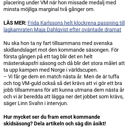
placering under VM när hon missade medalj med
minsta möjliga marginal två gånger om.
LÄS MER:
Frida Karlssons helt klockrena passning till
lagkamraten Maja Dahlqvist efter oväntade dramat
Nu ska hon ta ny fart tillsammans med svenska
skidlandslaget mot den kommande säsongen. För
första gången på ett tag blir det en helt
mästerskapsfri säsong och då blir det stora målet att
ta upp kampen med Norge i världscupen.
– Vi får ge dem en match nästa år. Men de är tuffa
och tog VM-guld också så det krävs att vi gör ett bra
jobb tillsammans för att kunna utmana dem nästa år
och vi är beredda att lägga ner det jobbet som krävs,
säger Linn Svahn i intervjun.
Hur mycket ser du fram emot kommande
skidsäsong? Dela artikeln och säg din åsikt!