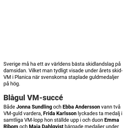
Sverige må ha ett av världens bästa skidlandslag på
damsidan. Vilket man tydligt visade under årets skid-
VM i Planica när svenskorna staplade guldmedaljer
på hög.
Blågul VM-succé
Både
Jonna Sundling
och
Ebba Andersson
vann två
VM-guld vardera,
Frida Karlsson
lyckades ta medalj i
samtliga VM-lopp hon ställde upp i och duon
Emma
Ribom
och
Maja Dahlqvist
bärgade medaljer under