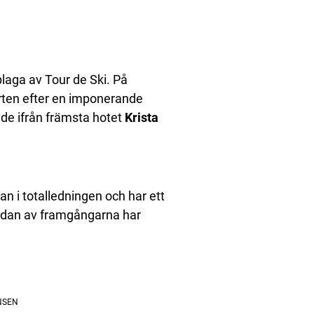
pplaga av Tour de Ski. På
arten efter en imponerande
ade ifrån främsta hotet
Krista
n i totalledningen och har ett
sidan av framgångarna har