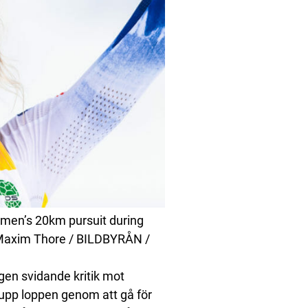
omen’s 20km pursuit during
: Maxim Thore / BILDBYRÅN /
igen svidande kritik mot
 upp loppen genom att gå för