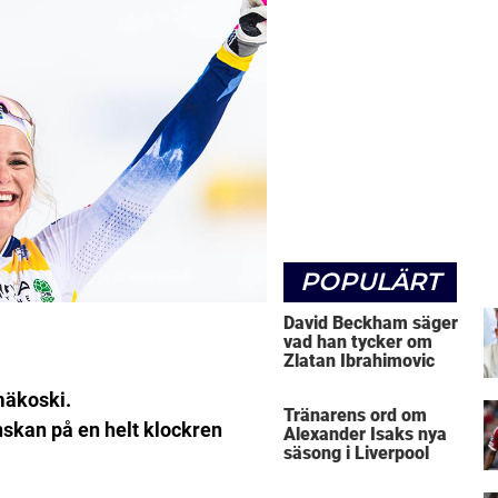
POPULÄRT
David Beckham säger
vad han tycker om
Zlatan Ibrahimovic
mäkoski.
Tränarens ord om
nskan på en helt klockren
Alexander Isaks nya
säsong i Liverpool