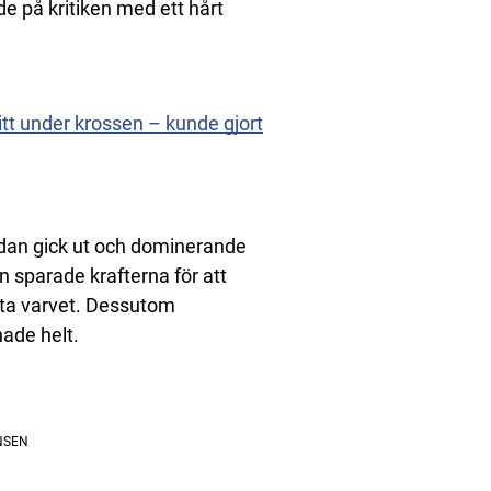
de på kritiken med ett hårt
itt under krossen – kunde gjort
edan gick ut och dominerande
on sparade krafterna för att
sta varvet. Dessutom
ade helt.