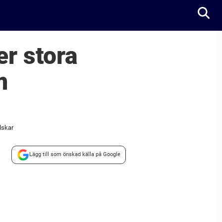
er stora
m
lskar
Lägg till som önskad källa på Google