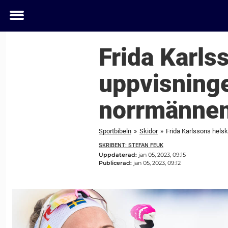
Toggle
menu
Frida Karls
uppvisninge
norrmännen 
Sportbibeln
»
Skidor
»
Frida Karlssons helsk
SKRIBENT: STEFAN FEUK
Uppdaterad:
jan 05, 2023, 09:15
Publicerad:
jan 05, 2023, 09:12