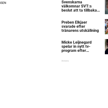
Svenskarna
välkomnar SVT:s
beslut att ta tillbaka
Micke Leijnegard
Preben Elkjaer
svarade efter
tränarens utskällning
Micke Leijnegard
spelar in nytt tv-
program efter
Mästarnas mästare