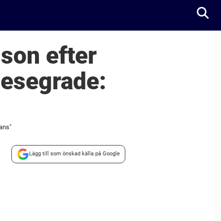
sson efter
besegrade:
hans"
Lägg till som önskad källa på Google