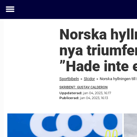
Toggle
menu
Norska hylln
nya triumfe
”Hade inte 
Sportbibeln
»
Skidor
»
Norska hyllningen til
SKRIBENT: GUSTAV CALDERON
Uppdaterad:
jan 04, 2023, 16:17
Publicerad:
jan 04, 2023, 16:13