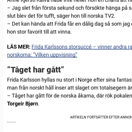
– Jag slet från första sekund och försökte hänga på så
slut blev det för tufft, säger hon till norska TV2.
– Det kan hända att Frida får en dålig dag så som jag 
hon stor favorit till att vinna.
LÄS MER:
Frida Karlssons storsuccé – vinner andra r
norskorna: ”Vilken uppvisning”
”Tåget har gått”
Frida Karlsson hyllas nu stort i Norge efter sina fanta
man från norskt håll inser att slaget om totalsegern är 
– Tåget har gått för de norska åkarna, där rök poka
Torgeir Bjørn
.