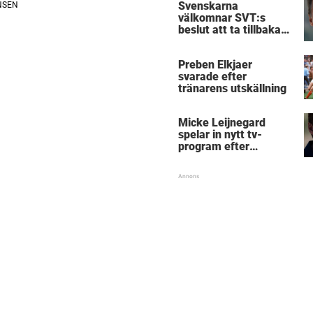
Svenskarna
välkomnar SVT:s
beslut att ta tillbaka
Micke Leijnegard
Preben Elkjaer
svarade efter
tränarens utskällning
Micke Leijnegard
spelar in nytt tv-
program efter
Mästarnas mästare