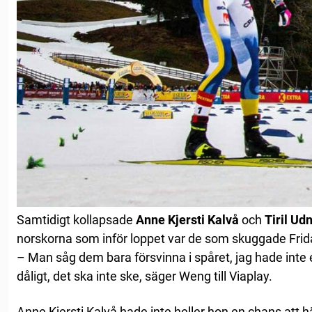
Samtidigt kollapsade
Anne Kjersti Kalvå
och
Tiril U
norskorna som inför loppet var de som skuggade Frida
– Man såg dem bara försvinna i spåret, jag hade inte 
dåligt, det ska inte ske, säger Weng till Viaplay.
Anne Kjersti Kalvå hade inte heller hon en chans att