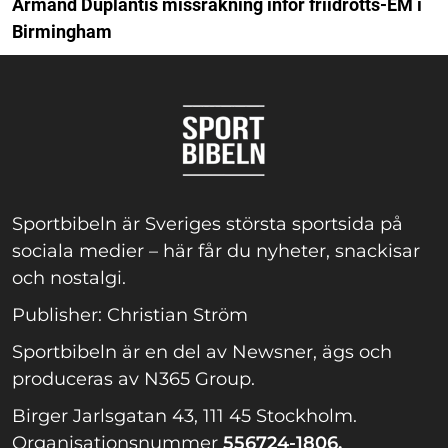
Armand Duplantis missräkning inför friidrotts-EM i
Birmingham
Sportbibeln är Sveriges största sportsida på
sociala medier – här får du nyheter, snackisar
och nostalgi.
Publisher: Christian Ström
Sportbibeln är en del av Newsner, ägs och
produceras av N365 Group.
Birger Jarlsgatan 43, 111 45 Stockholm.
Organisationsnummer
556724-1806.