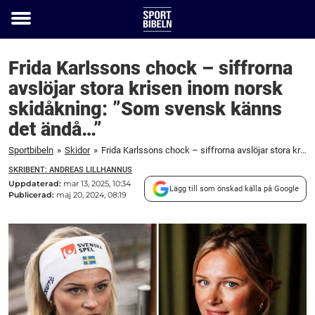
Toggle
menu
Frida Karlssons chock – siffrorna
avslöjar stora krisen inom norsk
skidåkning: ”Som svensk känns
det ändå…”
Sportbibeln
»
Skidor
»
Frida Karlssons chock – siffrorna avslöjar stora krisen inom norsk skidåkning: ”Som svensk känns det ändå…”
SKRIBENT: ANDREAS LILLHANNUS
Uppdaterad:
mar 13, 2025, 10:34
Lägg till som önskad källa på Google
Publicerad:
maj 20, 2024, 08:19