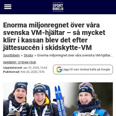
Toggle
menu
Enorma miljonregnet över våra
svenska VM-hjältar – så mycket
klirr i kassan blev det efter
jättesuccén i skidskytte-VM
Sportbibeln
»
Skidor
»
Enorma miljonregnet över våra svenska VM-hjältar – så mycket klirr i kassan blev det efter jättesuccén i skidskytte-VM
SKRIBENT: STEFAN FEUK
Uppdaterad:
apr 01, 2025, 14:43
Lägg till som önskad källa på Google
Publicerad:
feb 20, 2023, 13:16