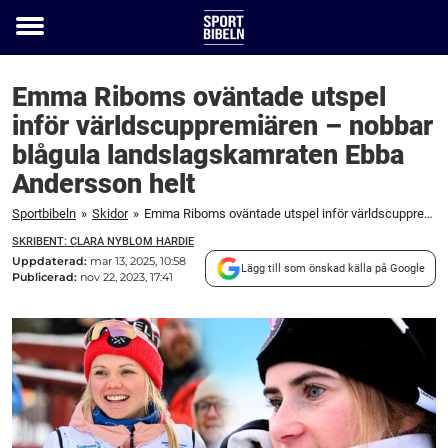
Toggle
menu
Emma Riboms oväntade utspel
inför världscuppremiären – nobbar
blågula landslagskamraten Ebba
Andersson helt
Sportbibeln
»
Skidor
»
Emma Riboms oväntade utspel inför världscuppremiären – nobbar blågula landslagskamraten Ebba Andersson helt
SKRIBENT: CLARA NYBLOM HARDIE
Uppdaterad:
mar 13, 2025, 10:58
Lägg till som önskad källa på Google
Publicerad:
nov 22, 2023, 17:41