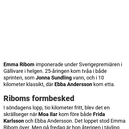
Emma Ribom
imponerade under Sverigepremiären i
Gällivare i helgen. 25-åringen kom tvåa i både
sprinten, som
Jonna Sundling
vann, och i 10
kilometer klassikt, där
Ebba Andersson
kom etta.
Riboms formbesked
I söndagens lopp, tio kilometer fritt, blev det en
skrällseger när
Moa Ilar
kom före både
Frida
Karlsson
och Ebba Andersson. Det loppet stod Emma
Ribom över. Men på fredag är hon återigen i tävling