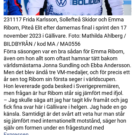
231117 Frida Karlsson, Sollefteå Skidor och Emma
Ribom, Piteå Elit efter damernas final i sprint den 17
november 2023 i Gällivare. Foto: Mathilda Ahlberg /
BILDBYRÅN / kod MA / MA0556
Förra säsongen var en bra sådan för Emma Ribom,
även om hon allt som oftast hamnar tätt bakom
världsmästarna Jonna Sundling och Ebba Andersson.
Men det blev ändå tre VM-medaljer, och för precis ett
år sen tog Ribom sin första seger i världscupen.
Hon levererade goda besked i Sverigepremiären,
men frågan är hur Ribom står sig jämfört med ifjol.
– Jag skulle säga att jag har tagit kliv framåt och jag
fick fina svar här i Gällivare i helgen. Jag hade en go
känsla. Samtidigt är det svårt att veta hur man står
sig jämfört med internationellt motstånd, säger hon
själv om formen under en frågestund med
Expressen
.