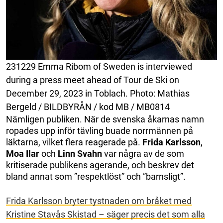
231229 Emma Ribom of Sweden is interviewed
during a press meet ahead of Tour de Ski on
December 29, 2023 in Toblach. Photo: Mathias
Bergeld / BILDBYRÅN / kod MB / MB0814
Nämligen publiken. När de svenska åkarnas namn
ropades upp inför tävling buade norrmännen på
läktarna, vilket flera reagerade på.
Frida Karlsson
,
Moa
Ilar
och
Linn
Svahn
var några av de som
kritiserade publikens agerande, och beskrev det
bland annat som ”respektlöst” och ”barnsligt”.
Frida Karlsson bryter tystnaden om bråket med
Kristine Stavås Skistad – säger precis det som alla