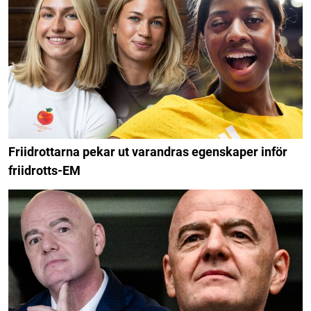
Friidrottarna pekar ut varandras egenskaper inför
friidrotts-EM