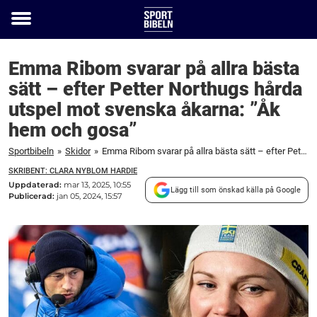
Toggle
menu
Emma Ribom svarar på allra bästa
sätt – efter Petter Northugs hårda
utspel mot svenska åkarna: ”Åk
hem och gosa”
Sportbibeln
»
Skidor
»
Emma Ribom svarar på allra bästa sätt – efter Petter Northugs hårda utspel mot svenska åkarna: ”Åk hem och gosa”
SKRIBENT: CLARA NYBLOM HARDIE
Uppdaterad:
mar 13, 2025, 10:55
Lägg till som önskad källa på Google
Publicerad:
jan 05, 2024, 15:57