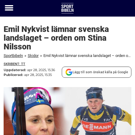
Toggle
menu
Emil Nykvist lämnar svenska
landslaget – orden om Stina
Nilsson
Sportbibeln
»
Skidor
»
Emil Nykvist lämnar svenska landslaget – orden om Stina Nilsson
SKRIBENT: TT
Uppdaterad:
apr 28, 2025, 15:36
Lägg till som önskad källa på Google
Publicerad:
apr 28, 2025, 15:35