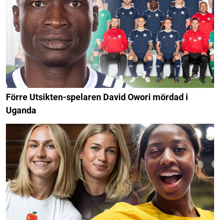
Förre Utsikten-spelaren David Owori mördad i
Uganda