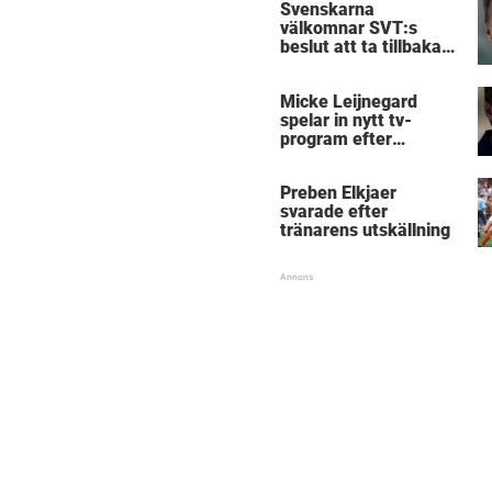
Svenskarna
välkomnar SVT:s
beslut att ta tillbaka
Micke Leijnegard
Micke Leijnegard
spelar in nytt tv-
program efter
Mästarnas mästare
Preben Elkjaer
svarade efter
tränarens utskällning