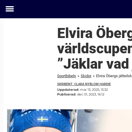
Toggle
menu
Elvira Öberg
världscupen
”Jäklar vad 
Sportbibeln
»
Skidor
»
Elvira Öbergs jätteils
SKRIBENT: CLARA NYBLOM HARDIE
Uppdaterad:
mar 13, 2025, 15:32
Publicerad:
dec 01, 2023, 16:12