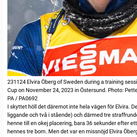
231124 Elvira Öberg of Sweden during a training sess
Cup on November 24, 2023 in Östersund. Photo: Pett
PA / PA0692
I skyttet höll det däremot inte hela vägen för Elvira. De
liggande och två i stående) och därmed tre straffrun
henne till en okej placering, bara 36 sekunder efter e
hennes tre bom. Men det var en missnöjd Elvira Öberg 