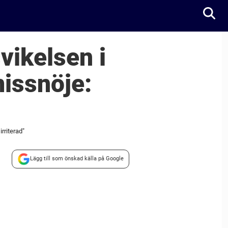
svikelsen i
missnöje:
irriterad"
Lägg till som önskad källa på Google