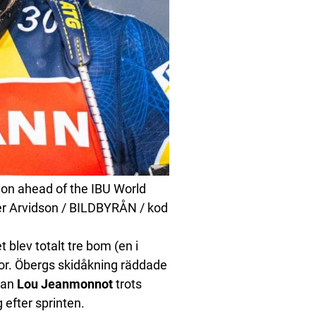
ion ahead of the IBU World
er Arvidson / BILDBYRÅN / kod
t blev totalt tre bom (en i
dor. Öbergs skidåkning räddade
ttan
Lou Jeanmonnot
trots
efter sprinten.