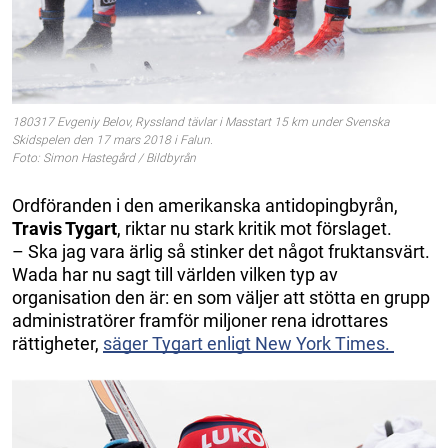
180317 Evgeniy Belov, Ryssland tävlar i Masstart 15 km under Svenska
Skidspelen den 17 mars 2018 i Falun.
Foto: Simon Hastegård / Bildbyrån
Ordföranden i den amerikanska antidopingbyrån,
Travis Tygart
, riktar nu stark kritik mot förslaget.
– Ska jag vara ärlig så stinker det något fruktansvärt.
Wada har nu sagt till världen vilken typ av
organisation den är: en som väljer att stötta en grupp
administratörer framför miljoner rena idrottares
rättigheter,
säger Tygart enligt New York Times.