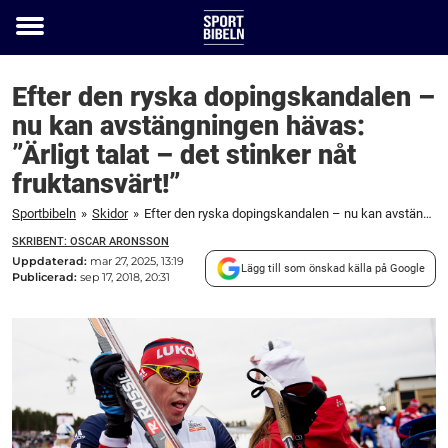
Toggle
menu
Efter den ryska dopingskandalen –
nu kan avstängningen hävas:
”Ärligt talat – det stinker nåt
fruktansvärt!”
Sportbibeln
»
Skidor
»
Efter den ryska dopingskandalen – nu kan avstängningen hävas: "Ärligt talat – det stinker nåt fruktansvärt!"
SKRIBENT: OSCAR ARONSSON
Uppdaterad:
mar 27, 2025, 13:19
Lägg till som önskad källa på Google
Publicerad:
sep 17, 2018, 20:31