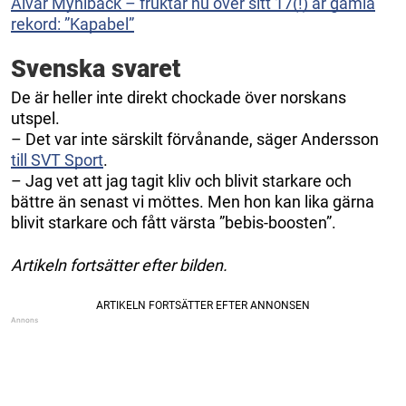
Alvar Myhlback – fruktar nu över sitt 17(!) år gamla
rekord: ”Kapabel”
Svenska svaret
De är heller inte direkt chockade över norskans
utspel.
– Det var inte särskilt förvånande, säger Andersson
till SVT Sport
.
– Jag vet att jag tagit kliv och blivit starkare och
bättre än senast vi möttes. Men hon kan lika gärna
blivit starkare och fått värsta ”bebis-boosten”.
Artikeln fortsätter efter bilden.