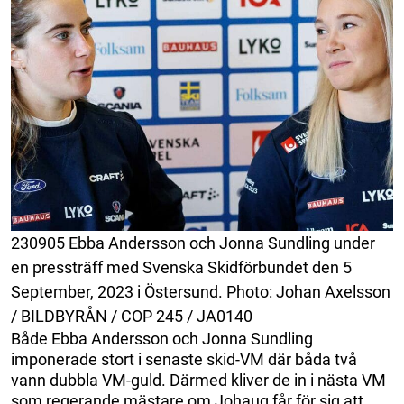
230905 Ebba Andersson och Jonna Sundling under
en pressträff med Svenska Skidförbundet den 5
September, 2023 i Östersund. Photo: Johan Axelsson
/ BILDBYRÅN / COP 245 / JA0140
Både Ebba Andersson och Jonna Sundling
imponerade stort i senaste skid-VM där båda två
vann dubbla VM-guld. Därmed kliver de in i nästa VM
som regerande mästare om Johaug får för sig att