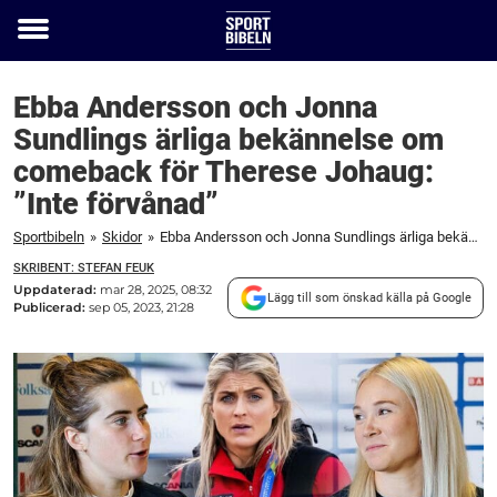
Toggle
menu
Ebba Andersson och Jonna
Sundlings ärliga bekännelse om
comeback för Therese Johaug:
”Inte förvånad”
Sportbibeln
»
Skidor
»
Ebba Andersson och Jonna Sundlings ärliga bekännelse om comeback för Therese Johaug: "Inte förvånad"
SKRIBENT: STEFAN FEUK
Uppdaterad:
mar 28, 2025, 08:32
Lägg till som önskad källa på Google
Publicerad:
sep 05, 2023, 21:28