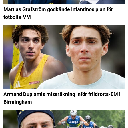
Mattias Grafström godkände Infantinos plan för
fotbolls-VM
Armand Duplantis missräkning inför friidrotts-EM i
Birmingham