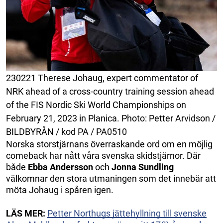
230221 Therese Johaug, expert commentator of
NRK ahead of a cross-country training session ahead
of the FIS Nordic Ski World Championships on
February 21, 2023 in Planica. Photo: Petter Arvidson /
BILDBYRÅN / kod PA / PA0510
Norska storstjärnans överraskande ord om en möjlig
comeback har nått våra svenska skidstjärnor. Där
både
Ebba Andersson
och
Jonna Sundling
välkomnar den stora utmaningen som det innebär att
möta Johaug i spåren igen.
LÄS MER:
Petter Northugs jättehyllning till svenske