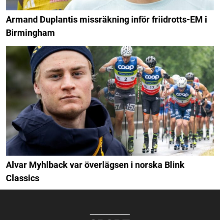
Armand Duplantis missräkning inför friidrotts-EM i
Birmingham
Alvar Myhlback var överlägsen i norska Blink
Classics