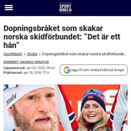
Toggle
menu
Dopningsbråket som skakar
norska skidförbundet: ”Det är ett
hån”
Sportbibeln
»
Skidor
»
Dopningsbråket som skakar norska skidförbundet: "Det är ett hån"
SKRIBENT: RASMUS SENATOR
Uppdaterad:
apr 02, 2025, 09:42
Lägg till som önskad källa på Google
Publicerad:
apr 18, 2018, 17:14