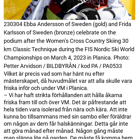
230304 Ebba Andersson of Sweden (gold) and Frida
Karlsson of Sweden (bronze) celebrate on the
podium after the Women’s Cross Country Skiing 30
km Classic Technique during the FIS Nordic Ski World
Championships on March 4, 2023 in Planica. Photo:
Petter Arvidson / BILDBYRÅN / kod PA / PA0533
Vilket är precis vad som har hänt nu efter
mästerskapet, då huvudmålet var att alla skulle vara
friska inför och under VM i Planica.
– Vi har haft strikta förhållanden att hålla åkarna
friska fram till och över VM. Det är påfrestande att
hela tiden vara isolerad från nära och kära. Att inte
kunna bo tillsammans med sin sambo eller föräldrar
om någon av dem får halskänningar. Detta går inte
att göra månad efter månad. Någon gång måste
man släppa lite på garden. De måste få komma hem.