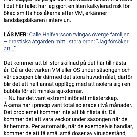
I det här fallet har jag gjort en liten kalkylerad risk för
ökad smitta hos åkarna efter VM, erkänner
landslagsläkaren i intervjun.
LÄS MER:
Calle Halfvarsson tvingas överge familjen
– drastiska åtgärden mitt i stora oron: ”Jag försöker
att…”
Det kommer att bli stor skillnad på det här till nästa
år. Då är det varken VM eller OS under säsongen och
världscupen blir därmed det stora huvudmålet, därför
blir det ett helt annat upplägg med att isolera sig i en
bubbla för att minska sjukdomar.
– Nu har det varit extremt inför ett mästerskap.
Åkarna har i princip varit totalisolerade i två månader.
Det problemet kommer inte att bli nästa år. Då
kommer det att vara veckor under säsongen när de
är hemma. Per automatik, när de exempelvis handlar,
kommer de att få små, små doser av virusbestånd,