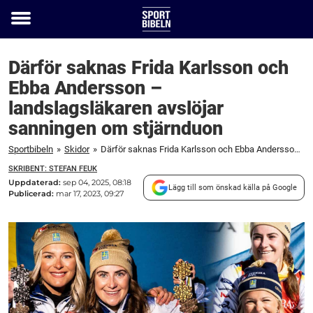
Toggle
menu
Därför saknas Frida Karlsson och
Ebba Andersson –
landslagsläkaren avslöjar
sanningen om stjärnduon
Sportbibeln
»
Skidor
»
Därför saknas Frida Karlsson och Ebba Andersson – landslagsläkaren avslöjar sanningen om stjärnduon
SKRIBENT: STEFAN FEUK
Uppdaterad:
sep 04, 2025, 08:18
Lägg till som önskad källa på Google
Publicerad:
mar 17, 2023, 09:27