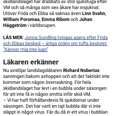
skidlandslaget har drabbats av stor sjukstuga efter
VM och så många som sex åkare har insjuknat.
Utöver Frida och Ebba så saknas även
Linn Svahn
,
William Poromaa
,
Emma Ribom
och
Johan
Häggström
i världscupen.
LÄS MER:
Jonna Sundling tvingas agera efter Frida
och Ebbas besked – ärliga orden om tuffa beslutet:
”Känner mig inte lugn”
Läkaren erkänner
Nu avslöjar landslagsläkaren
Richard Noberius
sanningen bakom avhoppen och att det faktiskt inte
kommer som någon överraskning. För hela
skidlandslaget har levt i en bubbla under säsongen
för att inte få in någon smitta inför skid-VM.
– Vi har haft förhållandevis få sjukdomar under
säsongen. Det har varit en tajt bubbla där vi inte
släppt in något virus. Får du då in ett virus i bubblan