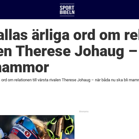
llas ärliga ord om rel
len Therese Johaug –
 mammor
ga ord om relationen till värsta rivalen Therese Johaug – när båda nu ska bli ma