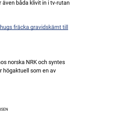
även båda klivit in i tv-rutan
thugs fräcka gravidskämt till
 hos norska NRK och syntes
är högaktuell som en av