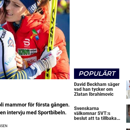
POPULÄRT
David Beckham säger
vad han tycker om
Zlatan Ibrahimovic
bli mammor för första gången.
Svenskarna
 en intervju med Sportbibeln.
välkomnar SVT:s
beslut att ta tillbaka
Micke Leijnegard