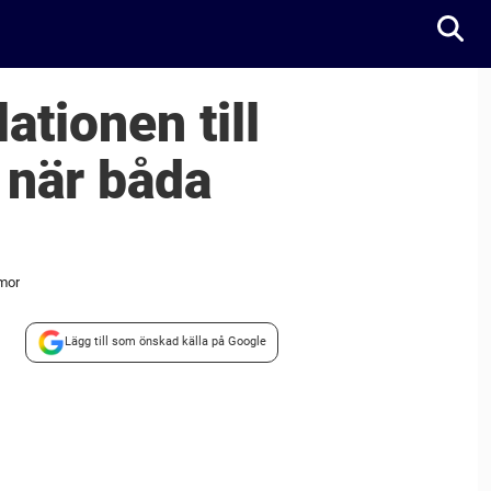
ationen till
 när båda
mmor
Lägg till som önskad källa på Google