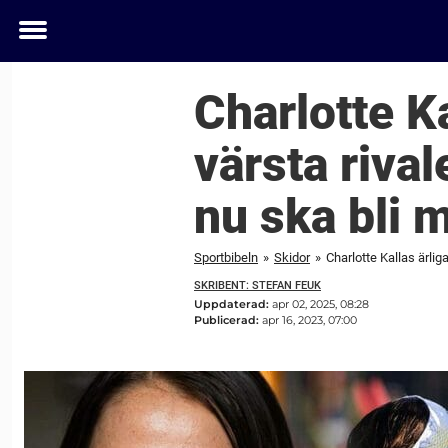
Toggle
menu
Charlotte Ka
värsta riva
nu ska bli
Sportbibeln
»
Skidor
»
Charlotte Kallas ärli
SKRIBENT: STEFAN FEUK
Uppdaterad:
apr 02, 2025, 08:28
Publicerad:
apr 16, 2023, 07:00