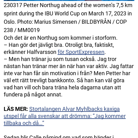
230317 Petter Northug ahead of the women’s 7,5 km
sprint during the IBU World Cup on March 17, 2023 in
Oslo. Photo: Marius Simensen / BILDBYRÅN / COP
238 / MM0019
Och det är en Northug som kommer i storform.
– Han gör det jävligt bra. Otroligt bra, faktiskt,
erkänner Halfvarsson
för SportExpressen
.
– Men han tränar ju som tusan också. Jag tror
nästan han tränar mer än när han var aktiv. Jag fattar
inte var han får sin motivation i från? Men Petter har
väl ett rätt trevligt bankkonto. Så han kan väl göra
vad han vill och bara träna hela dagarna utan att
fundera på något annat.
LÄS MER:
Stortalangen Alvar Myhlbacks kaxiga
utspel får alla svenskar att drömma: ”Jag kommer
tillbaka och då…”
Sedan blir Calle påmind om vad som händer i