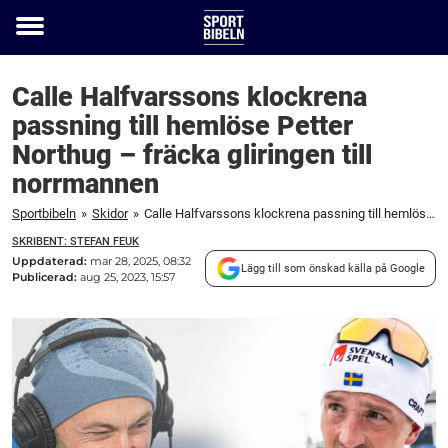
Toggle
menu
Calle Halfvarssons klockrena
passning till hemlöse Petter
Northug – fräcka gliringen till
norrmannen
Sportbibeln
»
Skidor
»
Calle Halfvarssons klockrena passning till hemlöse Petter Northug – fräcka gliringen till norrmannen
SKRIBENT: STEFAN FEUK
Uppdaterad:
mar 28, 2025, 08:32
Lägg till som önskad källa på Google
Publicerad:
aug 25, 2023, 15:57