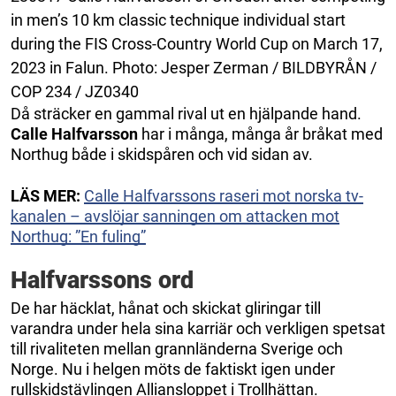
in men’s 10 km classic technique individual start
during the FIS Cross-Country World Cup on March 17,
2023 in Falun. Photo: Jesper Zerman / BILDBYRÅN /
COP 234 / JZ0340
Då sträcker en gammal rival ut en hjälpande hand.
Calle Halfvarsson
har i många, många år bråkat med
Northug både i skidspåren och vid sidan av.
LÄS MER:
Calle Halfvarssons raseri mot norska tv-
kanalen – avslöjar sanningen om attacken mot
Northug: ”En fuling”
Halfvarssons ord
De har häcklat, hånat och skickat gliringar till
varandra under hela sina karriär och verkligen spetsat
till rivaliteten mellan grannländerna Sverige och
Norge. Nu i helgen möts de faktiskt igen under
rullskidstävlingen Alliansloppet i Trollhättan.