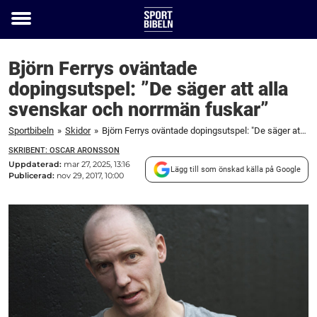
Toggle
menu
Björn Ferrys oväntade
dopingsutspel: ”De säger att alla
svenskar och norrmän fuskar”
Sportbibeln
»
Skidor
»
Björn Ferrys oväntade dopingsutspel: "De säger att alla svenskar och norrmän fuskar"
SKRIBENT: OSCAR ARONSSON
Uppdaterad:
mar 27, 2025, 13:16
Lägg till som önskad källa på Google
Publicerad:
nov 29, 2017, 10:00