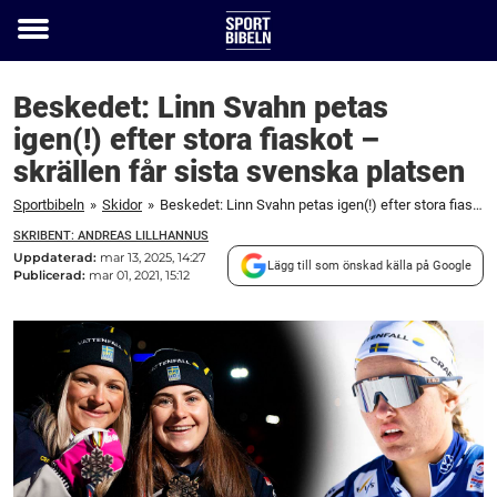
Toggle
menu
Beskedet: Linn Svahn petas
igen(!) efter stora fiaskot –
skrällen får sista svenska platsen
Sportbibeln
»
Skidor
»
Beskedet: Linn Svahn petas igen(!) efter stora fiaskot – skrällen får sista svenska platsen
SKRIBENT: ANDREAS LILLHANNUS
Uppdaterad:
mar 13, 2025, 14:27
Lägg till som önskad källa på Google
Publicerad:
mar 01, 2021, 15:12