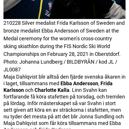
210228 Silver medalist Frida Karlsson of Sweden and
bronze medalist Ebba Andersson of Sweden at the
Medal ceremony for the women’s cross-country
skiing skiathlon during the FIS Nordic Ski World
Championships on February 28, 2021 in Oberstdorf.
Photo: Johanna Lundberg / BILDBYRÅN / kod JL /
JL0087
Maja Dahlqvist blir alltså den fjärde svenska åkaren in
i laget, tillsammans med
Ebba
Andersson
,
Frida
Karlsson
och
Charlotte
Kalla
. Linn Svahn kan
fortfarande få köra stafetten på torsdag, och tremilen
på lördag. Inför mästerskapet så var Svahn i stort
sett given att köra en av sträckorna i stafetten, men
nu tyder det mesta på att det blir Jonna Sundling och
Maja Dahlqvist som får köra tillsammans med Ebba