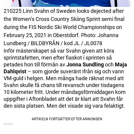
210225 Linn Svahn of Sweden looks dejected after
the Women’s Cross Country Skiing Sprint semi final
during the FIS Nordic Ski World Championships on
February 25, 2021 in Oberstdorf. Photo: Johanna
Lundberg / BILDBYRÅN / kod JL / JL0078
Inför mästerskapet så var Svahn given att köra
sprintstafetten, men efter fiaskot i sprinten så
petades hon till förmån av
Jonna
Sundling
och
Maja
Dahlqvist
– som gjorde suveränt ifrån sig och vann
VM-guld i helgen. Men många hade räknat med att
Svahn skulle få chans till revansch under tisdagens
10 kilometer fritt. Under måndagsförmiddagen kom
uppgifter i Aftonbladet att det är klart att Svahn får
den sista platsen. Men det visade sig vara felaktigt.