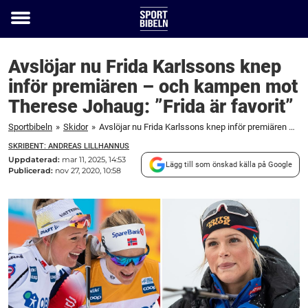
Toggle
menu
Avslöjar nu Frida Karlssons knep
inför premiären – och kampen mot
Therese Johaug: ”Frida är favorit”
Sportbibeln
»
Skidor
»
Avslöjar nu Frida Karlssons knep inför premiären – och kampen mot Therese Johaug: ”Frida är favorit”
SKRIBENT: ANDREAS LILLHANNUS
Uppdaterad:
mar 11, 2025, 14:53
Lägg till som önskad källa på Google
Publicerad:
nov 27, 2020, 10:58