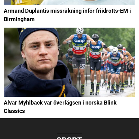
Armand Duplantis missräkning inför friidrotts-EM i
Birmingham
Alvar Myhlback var överlägsen i norska Blink
Classics