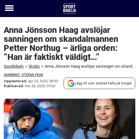
Toggle
menu
Anna Jönsson Haag avslöjar
sanningen om skandalmannen
Petter Northug – ärliga orden:
”Han är faktiskt väldigt…”
Sportbibeln
»
Skidor
»
Anna Jönsson Haag avslöjar sanningen om skandalmannen Petter Northug – ärliga orden: "Han är faktiskt väldigt..."
SKRIBENT: STEFAN FEUK
Uppdaterad:
apr 02, 2025, 08:30
Lägg till som önskad källa på Google
Publicerad:
feb 26, 2023, 07:00