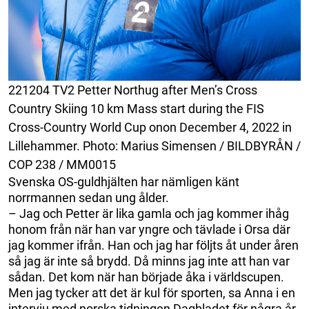
221204 TV2 Petter Northug after Men’s Cross
Country Skiing 10 km Mass start during the FIS
Cross-Country World Cup onon December 4, 2022 in
Lillehammer. Photo: Marius Simensen / BILDBYRÅN /
COP 238 / MM0015
Svenska OS-guldhjälten har nämligen känt
norrmannen sedan ung ålder.
– Jag och Petter är lika gamla och jag kommer ihåg
honom från när han var yngre och tävlade i Orsa där
jag kommer ifrån. Han och jag har följts åt under åren
så jag är inte så brydd. Då minns jag inte att han var
sådan. Det kom när han började åka i världscupen.
Men jag tycker att det är kul för sporten, sa Anna i en
intervju med norska tidningen Dagbladet för några år