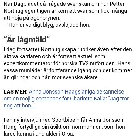
När Dagbladet då frågade svenskan om hur Petter
Northug egentligen är kom ett svar som fick många
att höja på ögonbrynen.
– Han är väldigt blyg, avslöjade hon.
”Är lågmäld”
I dag fortsätter Northug skapa rubriker även efter den
aktiva karriären och är fortsatt aktuell som
expertkommentator för norska TV2 nuförtiden. Hans
vassa munläder är fortfarande igång och det kommer
än gliringar och hån mot svenska åkare.
LÄS MER:
Anna Jönsson Haags ärliga bekännelse
om en möjlig comeback för Charlotte Kalla: ”Jag tror
nog att hon…”
I en ny intervju med Sportbibeln får Anna Jönsson
Haag förtydliga sin åsikt om norrmannen, som hon
lärde känna i ung ålder i Orsa.