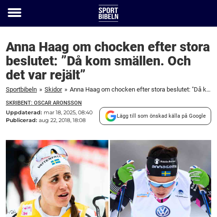
Toggle
menu
Anna Haag om chocken efter stora
beslutet: ”Då kom smällen. Och
det var rejält”
Sportbibeln
»
Skidor
»
Anna Haag om chocken efter stora beslutet: "Då kom smällen. Och det var rejält"
SKRIBENT: OSCAR ARONSSON
Uppdaterad:
mar 18, 2025, 08:40
Lägg till som önskad källa på Google
Publicerad:
aug 22, 2018, 18:08