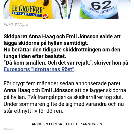
FOTO: Bildbyrån
Skidparet Anna Haag och Emil Jönsson valde att
lägga skidorna på hyllan samtidigt.
Nu berättar den tidigare skiddrottningen om den
tunga tiden efter beslutet.
”Då kom smällen. Och det var rejält.”, skriver hon på
Eurosports ”Idrottarnas Röst”
.
För drygt fem månader sedan annonserade paret
Anna Haag
och
Emil Jönsson
att de lägger skidorna
på hyllan. Två framgångsrika skidkarriärer tog slut.
Under sommaren gifte de sig med varandra och nu
står ett nytt liv för dörren.