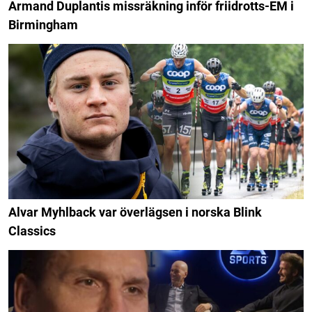
Armand Duplantis missräkning inför friidrotts-EM i
Birmingham
Alvar Myhlback var överlägsen i norska Blink
Classics