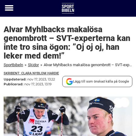
Toggle
menu
Alvar Myhlbacks makalösa
genombrott – SVT-experterna kan
inte tro sina ögon: ”Oj oj oj, han
leker med dem!”
Sportbibeln
»
Skidor
»
Alvar Myhlbacks makalösa genombrott – SVT-experterna kan inte tro sina ögon: "Oj oj oj, han leker med dem!"
SKRIBENT: CLARA NYBLOM HARDIE
Uppdaterad:
nov 17, 2023, 13:22
Lägg till som önskad källa på Google
Publicerad:
nov 17, 2023, 13:19