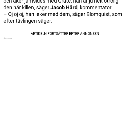
och åker jämsides med Grate, han är ju helt otrolig
den här killen, säger
Jacob Hård
, kommentator.
– Oj oj oj, han leker med dem, säger Blomquist, som
efter tävlingen säger: