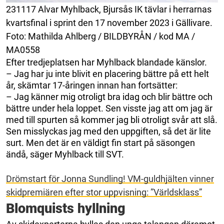
231117 Alvar Myhlback, Bjursås IK tävlar i herrarnas
kvartsfinal i sprint den 17 november 2023 i Gällivare.
Foto: Mathilda Ahlberg / BILDBYRÅN / kod MA /
MA0558
Efter tredjeplatsen har Myhlback blandade känslor.
– Jag har ju inte blivit en placering bättre på ett helt
år, skämtar 17-åringen innan han fortsätter:
– Jag känner mig otroligt bra idag och blir bättre och
bättre under hela loppet. Sen visste jag att om jag är
med till spurten så kommer jag bli otroligt svår att slå.
Sen misslyckas jag med den uppgiften, så det är lite
surt. Men det är en väldigt fin start på säsongen
ändå, säger Myhlback till SVT.
Drömstart för Jonna Sundling! VM-guldhjälten vinner
skidpremiären efter stor uppvisning: ”Världsklass”
Blomquists hyllning