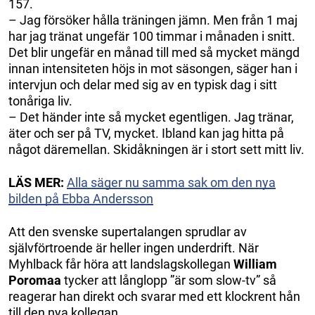
157.
– Jag försöker hålla träningen jämn. Men från 1 maj
har jag tränat ungefär 100 timmar i månaden i snitt.
Det blir ungefär en månad till med så mycket mängd
innan intensiteten höjs in mot säsongen, säger han i
intervjun och delar med sig av en typisk dag i sitt
tonåriga liv.
– Det händer inte så mycket egentligen. Jag tränar,
äter och ser på TV, mycket. Ibland kan jag hitta på
något däremellan. Skidåkningen är i stort sett mitt liv.
LÄS MER:
Alla säger nu samma sak om den nya
bilden på Ebba Andersson
Att den svenske supertalangen sprudlar av
självförtroende är heller ingen underdrift. När
Myhlback får höra att landslagskollegan
William
Poromaa
tycker att långlopp ”är som slow-tv” så
reagerar han direkt och svarar med ett klockrent hån
till den nya kollegan.