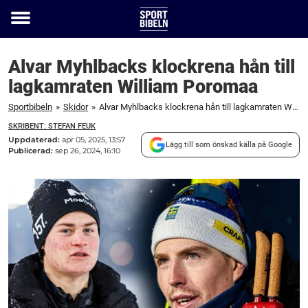
Toggle
menu
Alvar Myhlbacks klockrena hån till
lagkamraten William Poromaa
Sportbibeln
»
Skidor
»
Alvar Myhlbacks klockrena hån till lagkamraten William Poromaa
SKRIBENT: STEFAN FEUK
Uppdaterad:
apr 05, 2025, 13:57
Lägg till som önskad källa på Google
Publicerad:
sep 26, 2024, 16:10