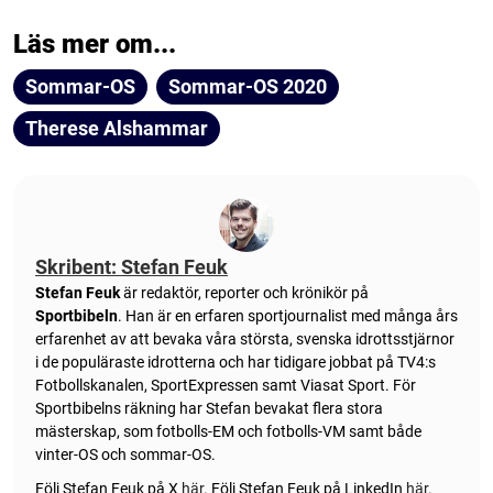
Läs mer om...
Sommar-OS
Sommar-OS 2020
Therese Alshammar
Skribent: Stefan Feuk
Stefan Feuk
är redaktör, reporter och krönikör på
Sportbibeln
. Han är en erfaren sportjournalist med många års
erfarenhet av att bevaka våra största, svenska idrottsstjärnor
i de populäraste idrotterna och har tidigare jobbat på TV4:s
Fotbollskanalen, SportExpressen samt Viasat Sport. För
Sportbibelns räkning har Stefan bevakat flera stora
mästerskap, som fotbolls-EM och fotbolls-VM samt både
vinter-OS och sommar-OS.
Följ Stefan Feuk på X
här
.
Följ Stefan Feuk på LinkedIn
här
.