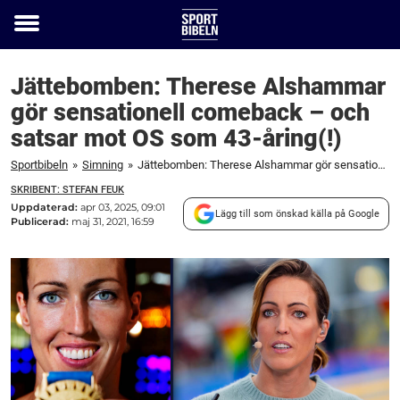
Toggle
menu
Jättebomben: Therese Alshammar
gör sensationell comeback – och
satsar mot OS som 43-åring(!)
Sportbibeln
»
Simning
»
Jättebomben: Therese Alshammar gör sensationell comeback – och satsar mot OS som 43-åring(!)
SKRIBENT: STEFAN FEUK
Uppdaterad:
apr 03, 2025, 09:01
Lägg till som önskad källa på Google
Publicerad:
maj 31, 2021, 16:59