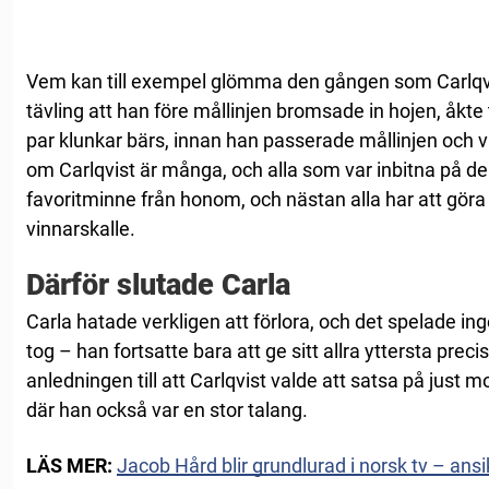
Vem kan till exempel glömma den gången som Carlqvi
tävling att han före mållinjen bromsade in hojen, åkte til
par klunkar bärs, innan han passerade mållinjen och 
om Carlqvist är många, och alla som var inbitna på de
favoritminne från honom, och nästan alla har att gö
vinnarskalle.
Därför slutade Carla
Carla hatade verkligen att förlora, och det spelade in
tog – han fortsatte bara att ge sitt allra yttersta preci
anledningen till att Carlqvist valde att satsa på just 
där han också var en stor talang.
LÄS MER:
Jacob Hård blir grundlurad i norsk tv – ans