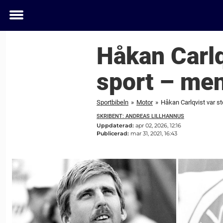
Toggle
menu
Håkan Carlq
sport – men
Sportbibeln
»
Motor
»
Håkan Carlqvist var st
SKRIBENT: ANDREAS LILLHANNUS
Uppdaterad:
apr 02, 2026, 12:16
Publicerad:
mar 31, 2021, 16:43