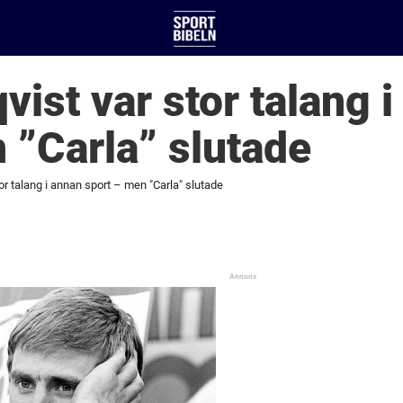
vist var stor talang 
 ”Carla” slutade
or talang i annan sport – men "Carla" slutade