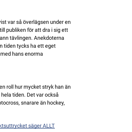
st var så överlägsen under en
l publiken för att dra i sig ett
vann tävlingen. Anekdoterna
n tiden tycks ha ett eget
ra med hans enorma
gen roll hur mycket stryk han än
s hela tiden. Det var också
motocross, snarare än hockey,
iktsuttrycket säger ALLT