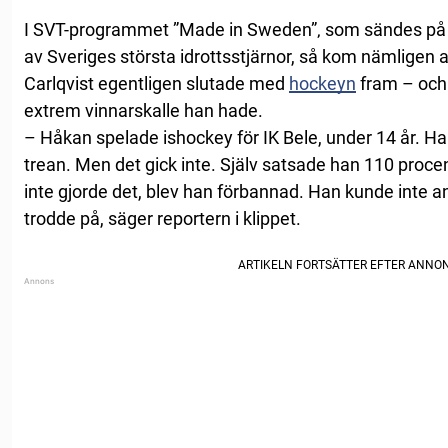
I SVT-programmet ”Made in Sweden”‚ som sändes på 8
av Sveriges största idrottsstjärnor, så kom nämligen a
Carlqvist egentligen slutade med
hockeyn
fram – och 
extrem vinnarskalle han hade.
– Håkan spelade ishockey för IK Bele, under 14 år. Han
trean. Men det gick inte. Själv satsade han 110 proce
inte gjorde det, blev han förbannad. Han kunde inte anp
trodde på, säger reportern i klippet.