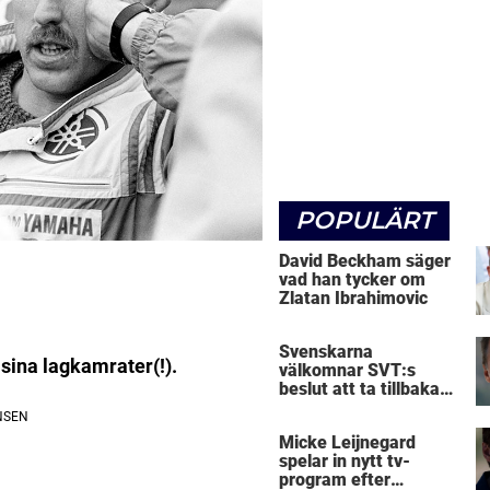
POPULÄRT
David Beckham säger
vad han tycker om
Zlatan Ibrahimovic
Svenskarna
å sina lagkamrater(!).
välkomnar SVT:s
beslut att ta tillbaka
Micke Leijnegard
Micke Leijnegard
spelar in nytt tv-
program efter