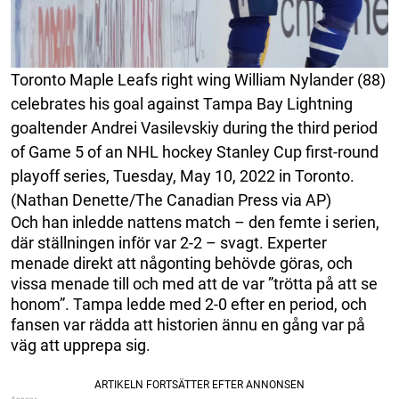
Toronto Maple Leafs right wing William Nylander (88)
celebrates his goal against Tampa Bay Lightning
goaltender Andrei Vasilevskiy during the third period
of Game 5 of an NHL hockey Stanley Cup first-round
playoff series, Tuesday, May 10, 2022 in Toronto.
(Nathan Denette/The Canadian Press via AP)
Och han inledde nattens match – den femte i serien,
där ställningen inför var 2-2 – svagt. Experter
menade direkt att någonting behövde göras, och
vissa menade till och med att de var ”trötta på att se
honom”. Tampa ledde med 2-0 efter en period, och
fansen var rädda att historien ännu en gång var på
väg att upprepa sig.