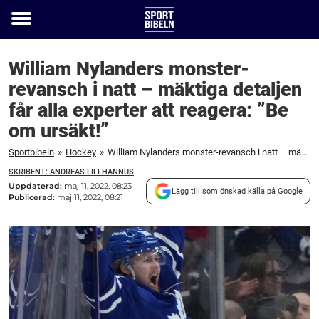
Toggle
menu
William Nylanders monster-
revansch i natt – mäktiga detaljen
får alla experter att reagera: ”Be
om ursäkt!”
Sportbibeln
»
Hockey
»
William Nylanders monster-revansch i natt – mäktiga detaljen får alla experter att reagera: ”Be om ursäkt!”
SKRIBENT: ANDREAS LILLHANNUS
Uppdaterad:
maj 11, 2022, 08:23
Lägg till som önskad källa på Google
Publicerad:
maj 11, 2022, 08:21