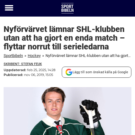
Toggle
menu
Nyförvärvet lämnar SHL-klubben
utan att ha gjort en enda match –
flyttar norrut till serieledarna
Sportbibeln
»
Hockey
»
Nyförvärvet lämnar SHL-klubben utan att ha gjort en enda match – flyttar norrut till serieledarna
SKRIBENT: STEFAN FEUK
Uppdaterad:
feb 25, 2025, 14:28
Lägg till som önskad källa på Google
Publicerad:
nov 06, 2019, 15:05