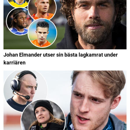
Johan Elmander utser sin bästa lagkamrat under
karriären