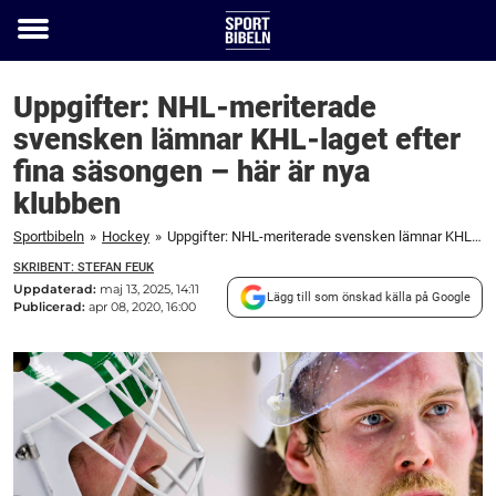
Toggle
menu
Uppgifter: NHL-meriterade
svensken lämnar KHL-laget efter
fina säsongen – här är nya
klubben
Sportbibeln
»
Hockey
»
Uppgifter: NHL-meriterade svensken lämnar KHL-laget efter fina säsongen – här är nya klubben
SKRIBENT: STEFAN FEUK
Uppdaterad:
maj 13, 2025, 14:11
Lägg till som önskad källa på Google
Publicerad:
apr 08, 2020, 16:00