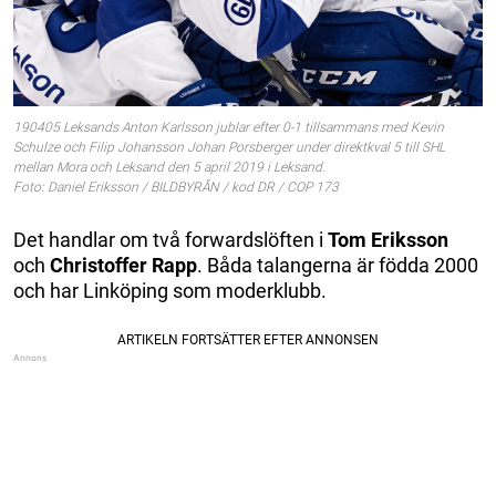
190405 Leksands Anton Karlsson jublar efter 0-1 tillsammans med Kevin
Schulze och Filip Johansson Johan Porsberger under direktkval 5 till SHL
mellan Mora och Leksand den 5 april 2019 i Leksand.
Foto: Daniel Eriksson / BILDBYRÅN / kod DR / COP 173
Det handlar om två forwardslöften i
Tom Eriksson
och
Christoffer Rapp
. Båda talangerna är födda 2000
och har Linköping som moderklubb.