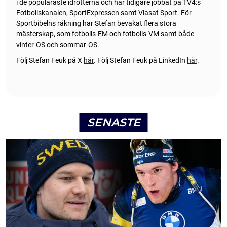
i de populäraste idrotterna och har tidigare jobbat på TV4:s
Fotbollskanalen, SportExpressen samt Viasat Sport. För
Sportbibelns räkning har Stefan bevakat flera stora
mästerskap, som fotbolls-EM och fotbolls-VM samt både
vinter-OS och sommar-OS.
Följ Stefan Feuk på X
här
.
Följ Stefan Feuk på LinkedIn
här
.
SENASTE