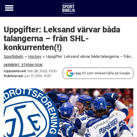
Toggle
menu
Uppgifter: Leksand värvar båda
talangerna – från SHL-
konkurrenten(!)
Sportbibeln
»
Hockey
»
Uppgifter: Leksand värvar båda talangerna – från SHL-konkurrenten(!)
SKRIBENT: STEFAN FEUK
Uppdaterad:
feb 28, 2025, 15:00
Lägg till som önskad källa på Google
Publicerad:
jun 17, 2019, 15:57