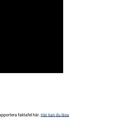
apportera faktafel här.
Här kan du läsa