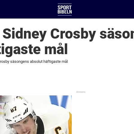
r Sidney Crosby säs
tigaste mål
Crosby säsongens absolut häftigaste mål