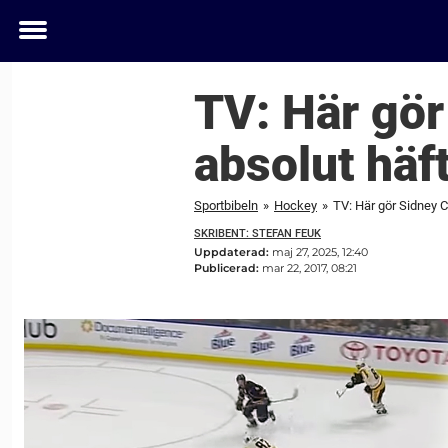
Toggle
menu
TV: Här gö
absolut häf
Sportbibeln
»
Hockey
»
TV: Här gör Sidney 
SKRIBENT: STEFAN FEUK
Uppdaterad:
maj 27, 2025, 12:40
Publicerad:
mar 22, 2017, 08:21