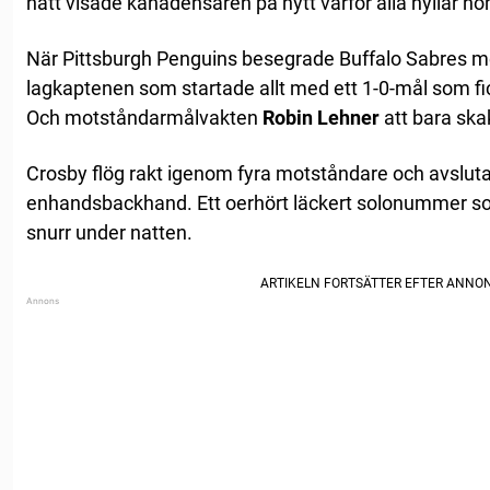
natt visade kanadensaren på nytt varför alla hyllar h
När Pittsburgh Penguins besegrade Buffalo Sabres med
lagkaptenen som startade allt med ett 1-0-mål som fi
Och motståndarmålvakten
Robin Lehner
att bara ska
Crosby flög rakt igenom fyra motståndare och avslu
enhandsbackhand. Ett oerhört läckert solonummer so
snurr under natten.