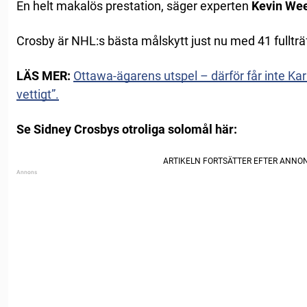
En helt makalös prestation, säger experten
Kevin We
Crosby är NHL:s bästa målskytt just nu med 41 fullträf
LÄS MER:
Ottawa-ägarens utspel – därför får inte Karl
vettigt”.
Se Sidney Crosbys otroliga solomål här: