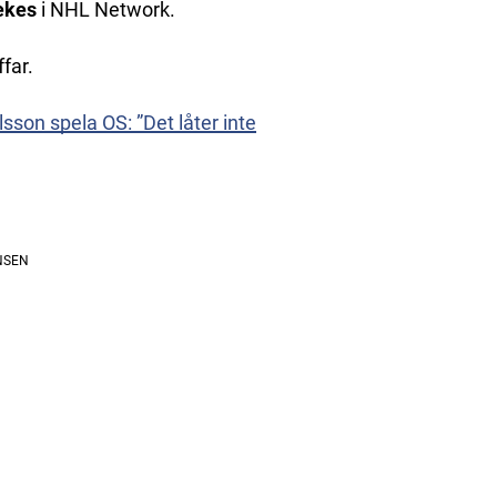
ekes
i NHL Network.
far.
sson spela OS: ”Det låter inte