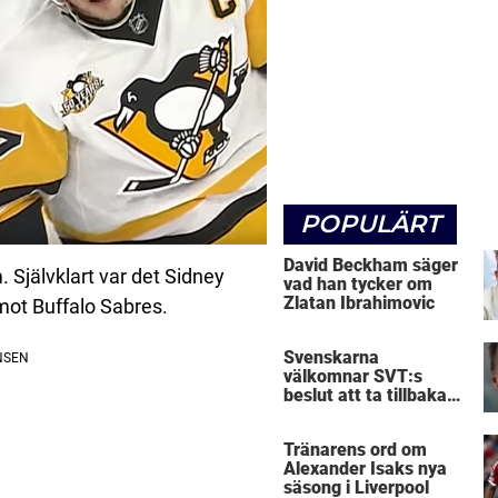
POPULÄRT
David Beckham säger
 Självklart var det Sidney
vad han tycker om
Zlatan Ibrahimovic
mot Buffalo Sabres.
Svenskarna
välkomnar SVT:s
beslut att ta tillbaka
Micke Leijnegard
Tränarens ord om
Alexander Isaks nya
säsong i Liverpool