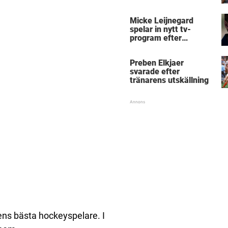
Micke Leijnegard
spelar in nytt tv-
program efter
Mästarnas mästare
Preben Elkjaer
svarade efter
tränarens utskällning
dens bästa hockeyspelare. I