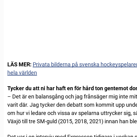
LÄS MER:
Privata bilderna på svenska hockeyspelaren
hela världen
Tycker du att ni har haft en för hård ton gentemot d
– Det är en balansgång och jag frånsäger mig inte mitt
varit där. Jag tycker den debatt som kommit upp under
om hur vi ledare och vissa av spelarna uttrycker sig,
Växjö till tre SM-guld (2015, 2018, 2021) innan han b
Det var i en intervju med Expressen tidigare i veck