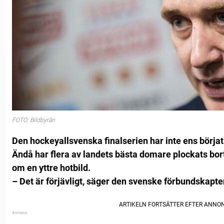
FOTO: Bildbyrån
Den hockeyallsvenska finalserien har inte ens börjat
Ändå har flera av landets bästa domare plockats bor
om en yttre hotbild.
– Det är förjävligt, säger den svenske förbundskapte