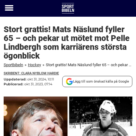
Toggle
menu
Stort grattis! Mats Näslund fyller
65 – och pekar ut mötet mot Pelle
Lindbergh som karriärens största
ögonblick
Sportbibeln
»
Hockey
»
Stort grattis! Mats Näslund fyller 65 – och pekar ut mötet mot Pelle Lindbergh som karriärens största ögonblick
SKRIBENT: CLARA NYBLOM HARDIE
Uppdaterad:
okt 31, 2024, 10:11
Lägg till som önskad källa på Google
Publicerad:
okt 31, 2023, 07:14