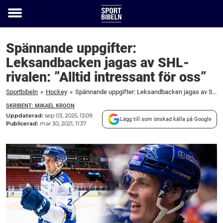
Toggle
menu
Spännande uppgifter:
Leksandbacken jagas av SHL-
rivalen: ”Alltid intressant för oss”
Sportbibeln
»
Hockey
»
Spännande uppgifter: Leksandbacken jagas av SHL-rivalen: "Alltid intressant för oss"
SKRIBENT: MIKAEL KROON
Uppdaterad:
sep 03, 2025, 13:09
Lägg till som önskad källa på Google
Publicerad:
mar 30, 2021, 11:37