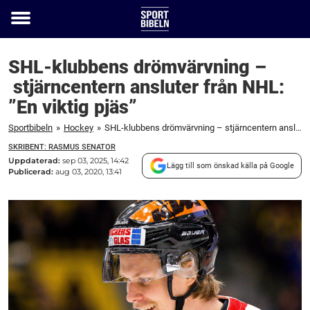
Toggle
menu
SHL-klubbens drömvärvning –
stjärncentern ansluter från NHL:
”En viktig pjäs”
Sportbibeln
»
Hockey
»
SHL-klubbens drömvärvning – stjärncentern ansluter från NHL: "En viktig pjäs"
SKRIBENT: RASMUS SENATOR
Uppdaterad:
sep 03, 2025, 14:42
Lägg till som önskad källa på Google
Publicerad:
aug 03, 2020, 13:41