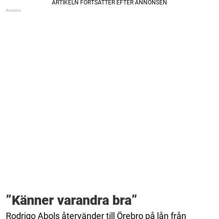
”Känner varandra bra”
Rodrigo Abols återvänder till Örebro på lån från