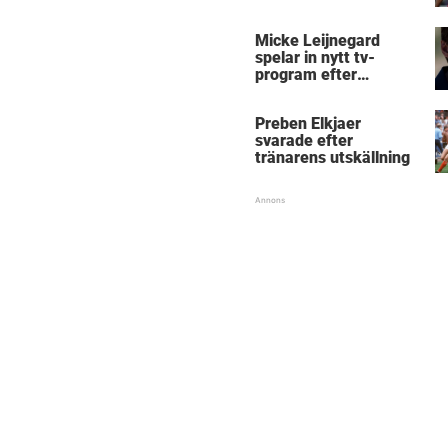
Micke Leijnegard
spelar in nytt tv-
program efter
Mästarnas mästare
Preben Elkjaer
svarade efter
tränarens utskällning