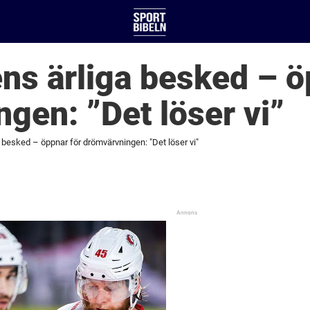
s ärliga besked – ö
gen: ”Det löser vi”
 besked – öppnar för drömvärvningen: "Det löser vi"