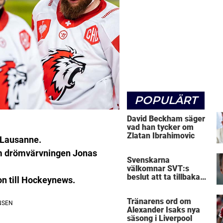
POPULÄRT
David Beckham säger
vad han tycker om
Zlatan Ibrahimovic
 Lausanne.
em drömvärvningen Jonas
Svenskarna
välkomnar SVT:s
beslut att ta tillbaka
on till Hockeynews.
Micke Leijnegard
Tränarens ord om
Alexander Isaks nya
säsong i Liverpool