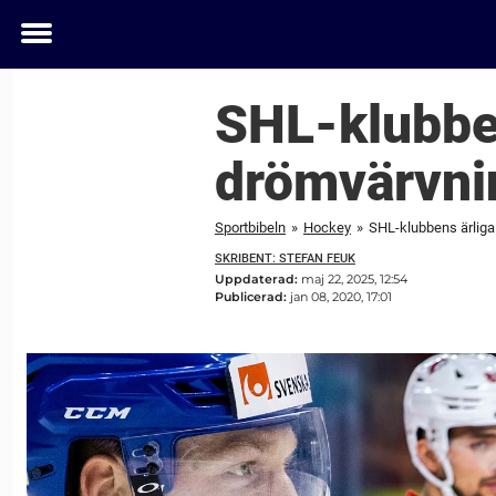
Toggle
menu
SHL-klubben
drömvärvnin
Sportbibeln
»
Hockey
»
SHL-klubbens ärliga
SKRIBENT: STEFAN FEUK
Uppdaterad:
maj 22, 2025, 12:54
Publicerad:
jan 08, 2020, 17:01