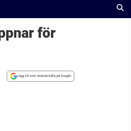
ppnar för
Lägg till som önskad källa på Google