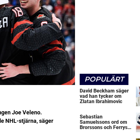
POPULÄRT
David Beckham säger
vad han tycker om
Zlatan Ibrahimovic
gen Joe Veleno.
Sebastian
de NHL-stjärna, säger
Samuelssons ord om
Brorssons och Ferrys
kritik