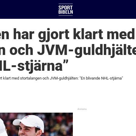
 har gjort klart med
n och JVM-guldhjält
L-stjärna”
t klart med stortalangen och JVM-guldhjälten: "En blivande NHL-stjärna"