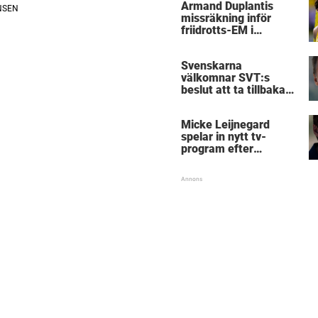
Armand Duplantis
missräkning inför
friidrotts-EM i
Birmingham
Svenskarna
välkomnar SVT:s
beslut att ta tillbaka
Micke Leijnegard
Micke Leijnegard
spelar in nytt tv-
program efter
Mästarnas mästare