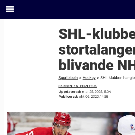
Toggle
menu
SHL-klubben
stortalange
blivande NH
Sportbibeln
»
Hockey
»
SHL-klubben har gjor
SKRIBENT: STEFAN FEUK
Uppdaterad:
mar 25, 2025, 11:04
Publicerad:
okt 06, 2020, 14:58