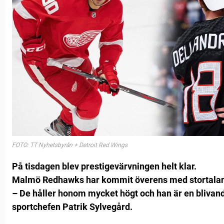
FOTO: TT Nyhetsbyrån + Detroit Red Wings
På tisdagen blev prestigevärvningen helt klar.
Malmö Redhawks har kommit överens med stortalan
– De håller honom mycket högt och han är en blivan
sportchefen Patrik Sylvegård.