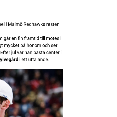
 spel i Malmö Redhawks resten
 går en fin framtid till mötes i
igt mycket på honom och ser
er jul var han bästa center i
Sylvegård
i ett uttalande.