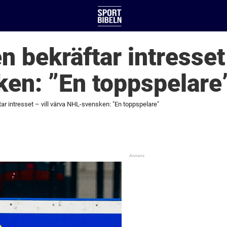
 bekräftar intresset 
en: ”En toppspelare
r intresset – vill värva NHL-svensken: "En toppspelare"