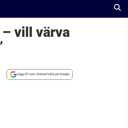
– vill värva
”
Lägg till som önskad källa på Google