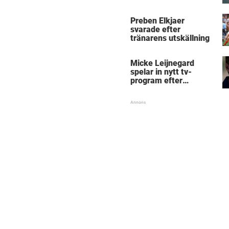
Micke Leijnegard
Preben Elkjaer
svarade efter
tränarens utskällning
Micke Leijnegard
spelar in nytt tv-
program efter
Mästarnas mästare