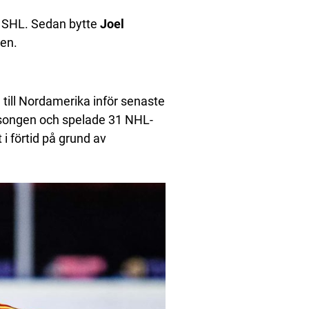
i SHL. Sedan bytte
Joel
ren.
till Nordamerika inför senaste
säsongen och spelade 31 NHL-
i förtid på grund av