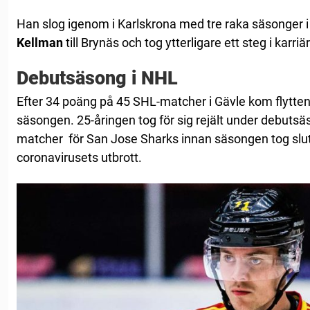
Han slog igenom i Karlskrona med tre raka säsonger 
Kellman
till Brynäs och tog ytterligare ett steg i karriä
Debutsäsong i NHL
Efter 34 poäng på 45 SHL-matcher i Gävle kom flytten 
säsongen. 25-åringen tog för sig rejält under debut
matcher för San Jose Sharks innan säsongen tog slut 
coronavirusets utbrott.