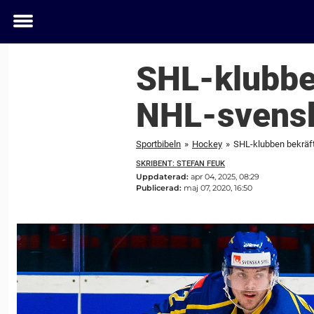
Toggle
menu
SHL-klubben
NHL-svensk
Sportbibeln
»
Hockey
»
SHL-klubben bekräfta
SKRIBENT: STEFAN FEUK
Uppdaterad:
apr 04, 2025, 08:29
Publicerad:
maj 07, 2020, 16:50