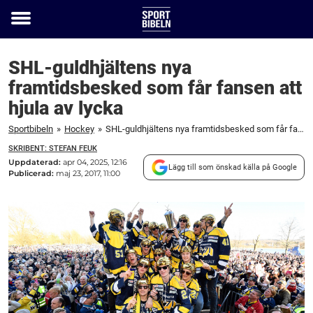
Toggle
menu
SHL-guldhjältens nya
framtidsbesked som får fansen att
hjula av lycka
Sportbibeln
»
Hockey
»
SHL-guldhjältens nya framtidsbesked som får fansen att hjula av lycka
SKRIBENT: STEFAN FEUK
Uppdaterad:
apr 04, 2025, 12:16
Lägg till som önskad källa på Google
Publicerad:
maj 23, 2017, 11:00