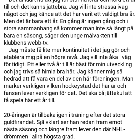
till och det känns jättebra. Jag vill inte stressa iväg
något och jag kände att det har varit ett väldigt bra år.
Men det är bara ett år. En gång är ingen gång och i
stora sammanhang så kommer man inte så långt på
bara en säsong, säger den unge målvakten till
klubbens webb-tv.
– Jag måste få lite mer kontinuitet i det jag gör och
etablera mig på en högre nivå. Jag vill inte åka i väg
för tidigt. Ett eller två år till är bäst för min utveckling
och jag trivs så himla bra här. Jag känner mig så
hedrad att få vara en del av den här föreningen. Man
märker verkligen vilken hockeystad det här är och
fansen lever verkligen för det. Det ska bli jättekul att
få spela här ett år till.
20-åringen är tillbaka igen i träning efter det stora
guldfirandet. Självklart ser han redan fram emot
nästa säsong och längre fram lever den där NHL-
drömmen i allra högsta grad.