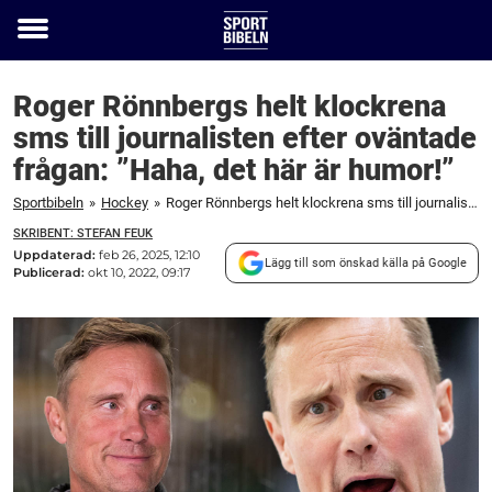
Toggle
menu
Roger Rönnbergs helt klockrena
sms till journalisten efter oväntade
frågan: ”Haha, det här är humor!”
Sportbibeln
»
Hockey
»
Roger Rönnbergs helt klockrena sms till journalisten efter oväntade frågan: "Haha, det här är humor!"
SKRIBENT: STEFAN FEUK
Uppdaterad:
feb 26, 2025, 12:10
Lägg till som önskad källa på Google
Publicerad:
okt 10, 2022, 09:17