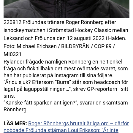
220812 Frölundas tränare Roger Rönnberg efter
ishockeymatchen i Strömstad Hockey Classic mellan
Leksand och Frölunda den 12 augusti 2022 i Halden.
Foto: Michael Erichsen / BILDBYRÅN / COP 89 /
MI0321
Rylander frågade nämligen Rönnberg en helt enkel
fråga och fick tillbaka det mest oväntade svaret, som
han har publicerat på Instagram till sina följare.
”Är du sjuk? Eftersom ”Burra” står som headcoach för
laget på laguppställningen…”, skrev GP-reportern i sitt
sms.
”Kanske fått sparken äntligen?”, svarar en skämtsam
Rönnberg.
LÄS MER:
Roger Rönnbergs brutalt ärliga ord – därför
nobbade Frölunda stjärnan Loui Eriksson: ”Är inte