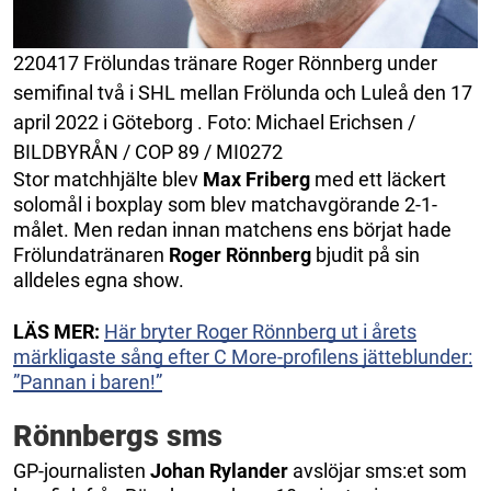
220417 Frölundas tränare Roger Rönnberg under
semifinal två i SHL mellan Frölunda och Luleå den 17
april 2022 i Göteborg . Foto: Michael Erichsen /
BILDBYRÅN / COP 89 / MI0272
Stor matchhjälte blev
Max Friberg
med ett läckert
solomål i boxplay som blev matchavgörande 2-1-
målet. Men redan innan matchens ens börjat hade
Frölundatränaren
Roger Rönnberg
bjudit på sin
alldeles egna show.
LÄS MER:
Här bryter Roger Rönnberg ut i årets
märkligaste sång efter C More-profilens jätteblunder:
”Pannan i baren!”
Rönnbergs sms
GP-journalisten
Johan Rylander
avslöjar sms:et som