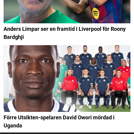
Anders Limpar ser en framtid i Liverpool för Roony
Bardghji
Förre Utsikten-spelaren David Owori mördad i
Uganda