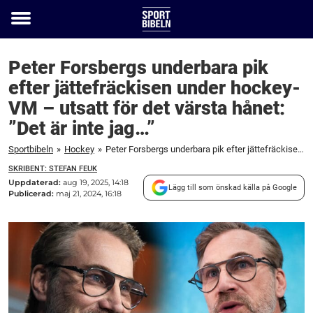
Toggle
menu
Peter Forsbergs underbara pik
efter jättefräckisen under hockey-
VM – utsatt för det värsta hånet:
”Det är inte jag…”
Sportbibeln
»
Hockey
»
Peter Forsbergs underbara pik efter jättefräckisen under hockey-VM – utsatt för det värsta hånet: "Det är inte jag..."
SKRIBENT: STEFAN FEUK
Uppdaterad:
aug 19, 2025, 14:18
Lägg till som önskad källa på Google
Publicerad:
maj 21, 2024, 16:18