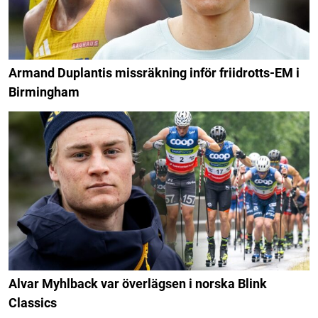
Armand Duplantis missräkning inför friidrotts-EM i
Birmingham
Alvar Myhlback var överlägsen i norska Blink
Classics