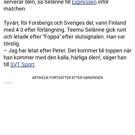
serverar ölen, sa Selänne till
Expressen
inför
matchen.
Tyvärr, för Forsbergs och Sveriges del, vann Finland
med 4-3 efter förlängning. Teemu Selänne gick runt
och letade efter ”Foppa” efter slutsignalen. Han var
törstig.
– Jag har letat efter Peter. Det kommer bli toppen när
han kommer med den kalla, härliga ölen!, säger han
till
SVT Sport
.