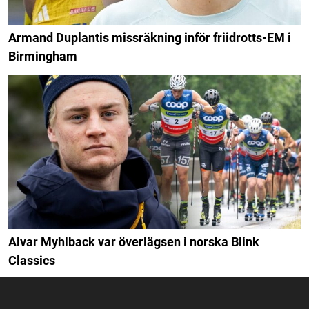
Armand Duplantis missräkning inför friidrotts-EM i
Birmingham
Alvar Myhlback var överlägsen i norska Blink
Classics