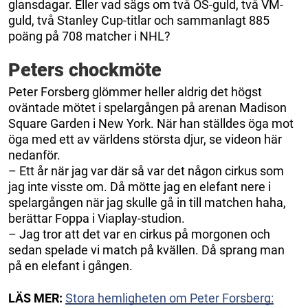
glansdagar. Eller vad sägs om två OS-guld, två VM-
guld, två Stanley Cup-titlar och sammanlagt 885
poäng på 708 matcher i NHL?
Peters chockmöte
Peter Forsberg glömmer heller aldrig det högst
oväntade mötet i spelargången på arenan Madison
Square Garden i New York. När han ställdes öga mot
öga med ett av världens största djur, se videon här
nedanför.
– Ett år när jag var där så var det någon cirkus som
jag inte visste om. Då mötte jag en elefant nere i
spelargången när jag skulle gå in till matchen haha,
berättar Foppa i Viaplay-studion.
– Jag tror att det var en cirkus på morgonen och
sedan spelade vi match på kvällen. Då sprang man
på en elefant i gången.
LÄS MER:
Stora hemligheten om Peter Forsberg: