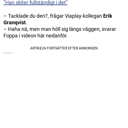
”Han skiter fullständigt i det”
– Tacklade du den?, frågar Viaplay-kollegan
Erik
Granqvist
.
– Haha nä, men man höll sig längs väggen, svarar
Foppa i videon här nedanför.