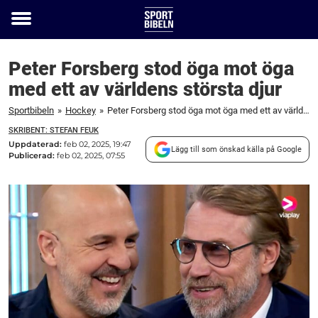
Toggle
menu
Peter Forsberg stod öga mot öga
med ett av världens största djur
Sportbibeln
»
Hockey
»
Peter Forsberg stod öga mot öga med ett av världens största djur
SKRIBENT: STEFAN FEUK
Uppdaterad:
feb 02, 2025, 19:47
Lägg till som önskad källa på Google
Publicerad:
feb 02, 2025, 07:55