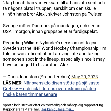
”Jag hör att han var tveksam till att ansluta sent och
ta någons plats i truppen, särskilt om den skulle
tillhört hans bror Alex”, skriver Johnston på Twitter.
Sverige möter Danmark på måndagen, och sedan
USA i morgon, innan gruppspelet är färdigspelat.
Regarding William Nylander's decision not to join
Sweden at the IIHF World Hockey Championship: I'm
told he was reticent about arriving late and taking
someone's spot in the lineup, especially since it may
have belonged to his brother Alex.
— Chris Johnston (@reporterchris)
May 20, 2023
LÄS MER:
När svenskdoldisen stötte på självaste
Gretzky – och fick tidernas överraskning på den
finska baren timmar senare
Sportbibeln strävar efter en trovärdig och mångsidig rapportering.
Rapportera faktafel här.
Här kan du läsa mer...