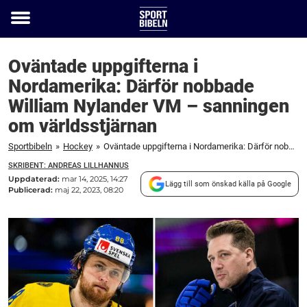
Toggle
menu
Oväntade uppgifterna i
Nordamerika: Därför nobbade
William Nylander VM – sanningen
om världsstjärnan
Sportbibeln
»
Hockey
»
Oväntade uppgifterna i Nordamerika: Därför nobbade William Nylander VM – sanningen om världsstjärnan
SKRIBENT: ANDREAS LILLHANNUS
Uppdaterad:
mar 14, 2025, 14:27
Lägg till som önskad källa på Google
Publicerad:
maj 22, 2023, 08:20