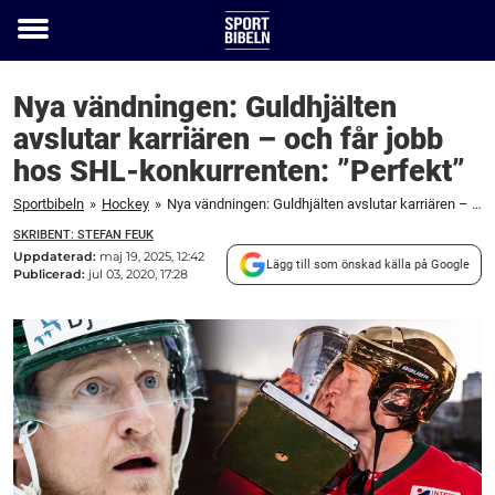
Toggle
menu
Nya vändningen: Guldhjälten
avslutar karriären – och får jobb
hos SHL-konkurrenten: ”Perfekt”
Sportbibeln
»
Hockey
»
Nya vändningen: Guldhjälten avslutar karriären – och får jobb hos SHL-konkurrenten: "Perfekt"
SKRIBENT: STEFAN FEUK
Uppdaterad:
maj 19, 2025, 12:42
Lägg till som önskad källa på Google
Publicerad:
jul 03, 2020, 17:28