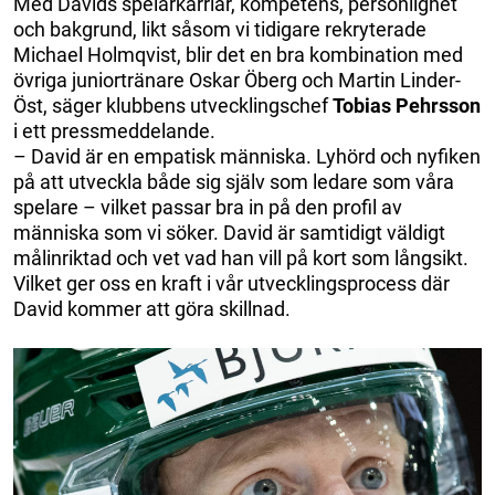
Med Davids spelarkarriär, kompetens, personlighet
och bakgrund, likt såsom vi tidigare rekryterade
Michael Holmqvist, blir det en bra kombination med
övriga juniortränare Oskar Öberg och Martin Linder-
Öst, säger klubbens utvecklingschef
Tobias Pehrsson
i ett pressmeddelande.
– David är en empatisk människa. Lyhörd och nyfiken
på att utveckla både sig själv som ledare som våra
spelare – vilket passar bra in på den profil av
människa som vi söker. David är samtidigt väldigt
målinriktad och vet vad han vill på kort som långsikt.
Vilket ger oss en kraft i vår utvecklingsprocess där
David kommer att göra skillnad.