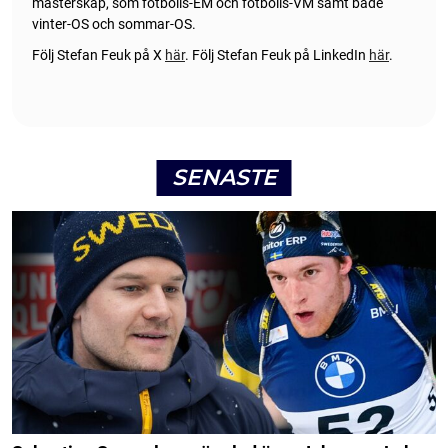
mästerskap, som fotbolls-EM och fotbolls-VM samt både
vinter-OS och sommar-OS.
Följ Stefan Feuk på X
här
.
Följ Stefan Feuk på LinkedIn
här
.
SENASTE