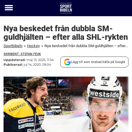
Toggle
menu
Nya beskedet från dubbla SM-
guldhjälten – efter alla SHL-rykten
Sportbibeln
»
Hockey
»
Nya beskedet från dubbla SM-guldhjälten – efter alla SHL-rykten
SKRIBENT: STEFAN FEUK
Uppdaterad:
maj 13, 2025, 11:34
Lägg till som önskad källa på Google
Publicerad:
jul 14, 2020, 09:04