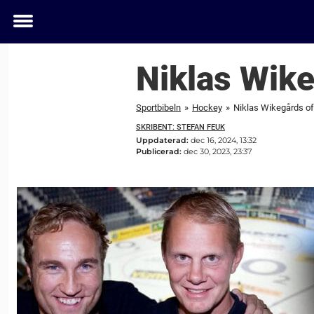
Toggle
menu
Niklas Wike
Sportbibeln
»
Hockey
»
Niklas Wikegårds of
SKRIBENT: STEFAN FEUK
Uppdaterad:
dec 16, 2024, 13:32
Publicerad:
dec 30, 2023, 23:37