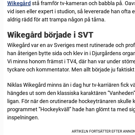
Wikegård
stå framför tv-kameran och babbla på. Oav
vid isen eller expert i studion, så levererade han ofta 
aldrig rädd för att trampa någon på tårna.
Wikegård började i SVT
Wikegård var en av Sveriges mest rutinerade och prof
han återigen bytte sida och klev in i Djurgårdens orga
Vi minns honom främst i TV4, där han var under större
tyckare och kommentator. Men allt började ju faktiskt 
Niklas Wikegård minns än i dag hur tv-karriären fick v
hängdes ut som den klassiska karaktären ”Vanheden” 
ligan. För när den orutinerade hockeytränaren skulle k
programmet ”Hockeykväll” hade han glömt ta med sig 
inspelningen.