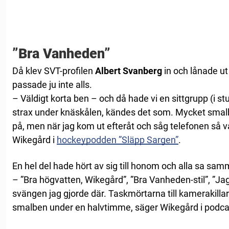
”Bra Vanheden”
Då klev SVT-profilen
Albert Svanberg
in och lånade ut
passade ju inte alls.
– Väldigt korta ben – och då hade vi en sittgrupp (i st
strax under knäskålen, kändes det som. Mycket smalb
på, men när jag kom ut efteråt och såg telefonen så v
Wikegård i
hockeypodden ”Släpp Sargen”
.
En hel del hade hört av sig till honom och alla sa sa
– ”Bra högvatten, Wikegård”, ”Bra Vanheden-stil”, ”Jag
svängen jag gjorde där. Taskmörtarna till kamerakilla
smalben under en halvtimme, säger Wikegård i podca