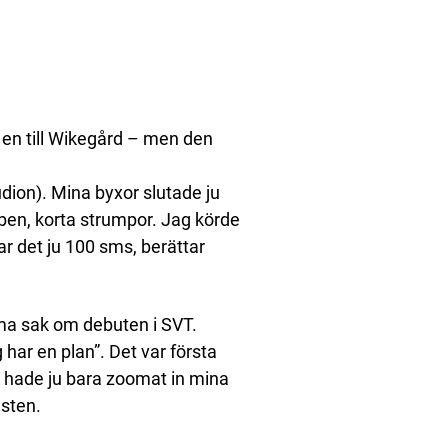
 en till Wikegård – men den
udion). Mina byxor slutade ju
en, korta strumpor. Jag körde
ar det ju 100 sms, berättar
mma sak om debuten i SVT.
 har en plan”. Det var första
r hade ju bara zoomat in mina
sten.