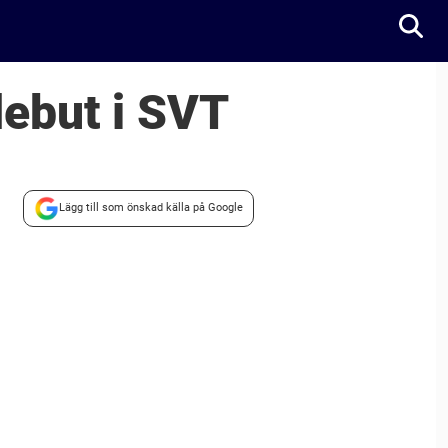
debut i SVT
Lägg till som önskad källa på Google