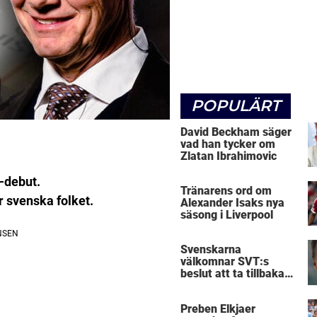
POPULÄRT
David Beckham säger
vad han tycker om
Zlatan Ibrahimovic
-debut.
Tränarens ord om
 svenska folket.
Alexander Isaks nya
säsong i Liverpool
Svenskarna
välkomnar SVT:s
beslut att ta tillbaka
Micke Leijnegard
Preben Elkjaer