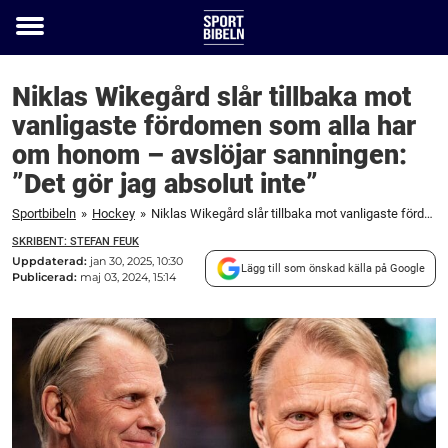
Toggle
menu
Niklas Wikegård slår tillbaka mot
vanligaste fördomen som alla har
om honom – avslöjar sanningen:
”Det gör jag absolut inte”
Sportbibeln
»
Hockey
»
Niklas Wikegård slår tillbaka mot vanligaste fördomen som alla har om honom – avslöjar sanningen: "Det gör jag absolut inte"
SKRIBENT: STEFAN FEUK
Uppdaterad:
jan 30, 2025, 10:30
Lägg till som önskad källa på Google
Publicerad:
maj 03, 2024, 15:14