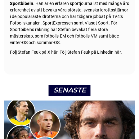
Sportbibeln
. Han är en erfaren sportjournalist med många års
erfarenhet av att bevaka våra största, svenska idrottsstjärnor
i de populäraste idrotterna och har tidigare jobbat på TV4:s
Fotbollskanalen, SportExpressen samt Viasat Sport. För
Sportbibelns räkning har Stefan bevakat flera stora
mästerskap, som fotbolls-EM och fotbolls-VM samt både
vinter-OS och sommar-OS.
Följ Stefan Feuk på X
här
.
Följ Stefan Feuk på LinkedIn
här
.
SENASTE