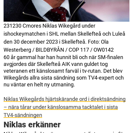
231230 Cmores Niklas Wikegård under
ishockeymatchen i SHL mellan Skellefteå och Luleå
den 30 december 2023 i Skellefteå. Foto: Ola
Westerberg / BILDBYRÅN / COP 117 / OW0142
60 år gammal har han hunnit bli och när SM-finalen
avgjordes där Skellefteå AIK vann guldet tog
veteranen ett känslosamt farväl i tv-rutan. Det blev
Wikegårds allra sista sändning som TV4-expert och
nu väntar en helt ny utmaning.
Niklas Wikegårds hjärtskärande ord i direktsändning
– nära tårar under känslosamma tacktalet i sista
TV4-sändningen
Niklas erkänner